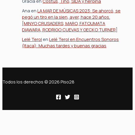
Gracia
en
Costus, Tino, SIDA y heroína
Ana
en
LA MAR DE MÚSICAS 2023: Se ahorcó, se
pegó un tiro en la sien, ayer, hace 20 años.
[MINYO CRUSADERS, MARO, FATOUMATA
DIAWARA, RODRIGO CUEVAS Y GECKO TURNER]
Lelé Terol
en
Lelé Terol en Encuentros Sonoros
(Itaca): Muchas tardes y buenas gracias
Todos los derechos © 2026 Piso28