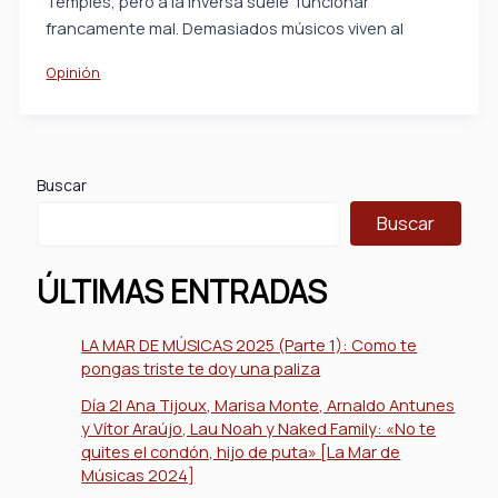
Temples, pero a la inversa suele funcionar
francamente mal. Demasiados músicos viven al
Opinión
Buscar
Buscar
ÚLTIMAS ENTRADAS
LA MAR DE MÚSICAS 2025 (Parte 1): Como te
pongas triste te doy una paliza
Día 2| Ana Tijoux, Marisa Monte, Arnaldo Antunes
y Vítor Araújo, Lau Noah y Naked Family: «No te
quites el condón, hijo de puta» [La Mar de
Músicas 2024]