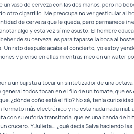
e un vaso de cerveza con las dos manos, pero no bebe
o otro cigarrillo. Me preocupa no ver gesticular al
cantidad de cerveza que le queda, pero permanece in
y anotar algo y esta vez sí me asusto. El hombre edu
 beber de su cerveza, es para taparse la boca al bos
. Un rato después acaba el concierto, yo estoy yend
ciones y pienso en ellas mientras meo en un water por
r a un bajista a tocar un sintetizador de una octava
general todos tocan en el filo de un tomate, que es
rque, ¿dónde coño está el filo? No sé, tenía curiosida
un formato más electrónico y no está nada nada mal, 
ata con su euforia transitoria, que es una banda de hi
un crucero. Y Julieta… ¿qué decía Salva haciendo las