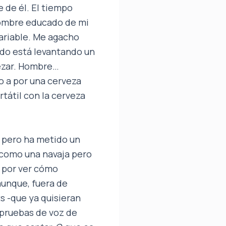
 de él. El tiempo
 hombre educado de mi
variable. Me agacho
cado está levantando un
tezar. Hombre…
o a por una cerveza
tátil con la cerveza
, pero ha metido un
 como una navaja pero
d por ver cómo
aunque, fuera de
ts -que ya quisieran
 pruebas de voz de