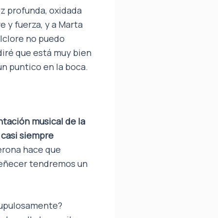
oz profunda, oxidada
e y fuerza, y a Marta
olclore no puedo
diré que está muy bien
n puntico en la boca.
ntación musical de la
 casi siempre
terona hace que
ueñecer tendremos un
crupulosamente?