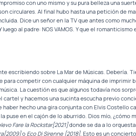
compromiso con uno mismo y su pura belleza una suert
 son circulares. Al final hubo hasta una petición de m
ncluida. Dice un señor en la TV que antes como mucho
Y luego al padre: NOS VAMOS. Y que el romanticismo 
nte escribiendo sobre La Mar de Músicas. Debería. Ti
e para competir con cualquier máquina de imprimir bi
e música. La cuestión es que algunos todavía nos sor
 cartel y hacemos una sucinta escucha previo conci
de haber hecho una gira conjunta con Elvis Costello c
 la puse en el cajón de lo aburrido. Dios mío, ¿cómo
levo Fare la Rockstar[2021]
donde se da a lo orquestal
tra[2009]
o
Eco Di Sirenne
[2018].
Esto es un concierto