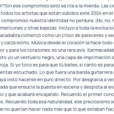
ir?
Sin ese compromiso esto se iría a la mierda. Las 
todos los artistas que están subidos este 2024 en el
 compromiso nuestra identidad no perdura. ¡No, no, n
 maricones y otras bajezas. Incluyo a toda la evolució
acadabra comenzó como un crisol de pareceres y se
e y calza solito. Música desde el corazón la hace todo
por y para los corazones, es una rara avis. Karmacadab
eto yo un vestuario negro, una capa de imprimación s
roja. Si yo toco es para que tú bailes, si canto es para
ientas escuchado. Lo que fuera una banda guitarrera 
haya visto hacerse en puro directo. Por desgracia a v
ada que ensucia la puesta en escena y despista al e
o y que acabará encajando. Recuerdo el primer conci
es. Recuerdo toda esa naturalidad, ese preciosismo s
 no querían hacer nada más que lo que estaban haci