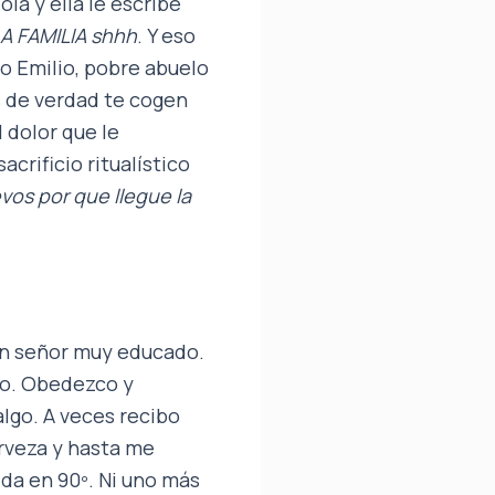
viola y ella le escribe
LA FAMILIA shhh
. Y eso
ío Emilio, pobre abuelo
s de verdad te cogen
 dolor que le
crificio ritualístico
vos por que llegue la
 un señor muy educado.
do. Obedezco y
algo. A veces recibo
rveza y hasta me
da en 90º. Ni uno más