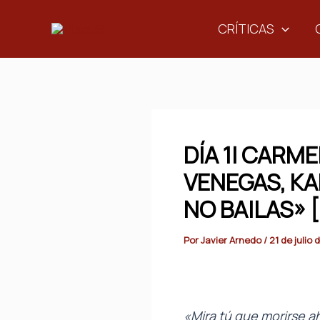
Ir
CRÍTICAS
al
contenido
DÍA 1| CARM
VENEGAS, KA
NO BAILAS» 
Por
Javier Arnedo
/
21 de julio
«Mira tú que morirse a