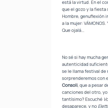
está la virtud. En el 
que el gozo y la fiesta
Hombre, genuflexión i
a la mujer: VÁMONOS. 
Que ojalá…
No sé si hay mucha ge
autenticidad suficient
se le llama festival d
sorprenderemos con el
Consoli
, que a pesar 
canciones del otro, yo
tantísimo? Escuché
Vo
desaparece, y no
Elet