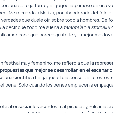
con una sola guitarra y el gorjeo espumoso de una v
nea. Me recuerda a Mariza, por abanderada del folclor
 verdades que duele oír, sobre todo a hombres. De f
oy a decir que todo me suena a
tarantela
o a
storneli
y 
folk americano que parece gustarle y… mejor me doy u
un festival muy femenino, me refiero a que
la represe
 propuestas que mejor se desarrollan en el escenario
ice una científica belga que el descenso de la testos
del pene. Solo cuando los penes empiecen a empeq
nota al ensuciar los acordes mal pisados. ¿Pulsar es
2