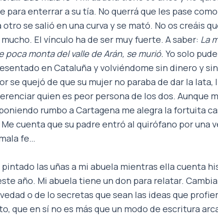
 para enterrar a su tía. No querrá que les pase como
 otro se salió en una curva y se mató. No os creáis qu
mucho. El vínculo ha de ser muy fuerte. A saber:
La m
poca monta del valle de Arán, se murió.
Yo solo pude
sentado en Cataluña y volviéndome sin dinero y sin
r se quejó de que su mujer no paraba de dar la lata, ll
ferenciar quien es peor persona de los dos. Aunque m
poniendo rumbo a Cartagena me alegra la fortuita ca
 Me cuenta que su padre entró al quirófano por una ve
 mala fe…
pintado las uñas a mi abuela mientras ella cuenta his
ste año. Mi abuela tiene un don para relatar. Cambia 
vedad o de lo secretas que sean las ideas que profie
o, que en sí no es más que un modo de escritura arca