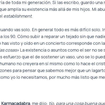
ía de toda mi generación. Si las escribo, guardo una m
e amplía su existencia más allá de mis hijos. Mi abue
el
establishment
.
 cuando vas solo. En general todo es más difícil solo.
a los 90. Cómo subir a reparar un tejado sin que nadie
 has visto y oído en un concierto corresponde con la
las cosas»
La existencia o asuntos como el ser no se 
s esfuerzo que el de sostener un vaso, uno se lo pue
l humano no creyera en sí mismo como lo hace el cris
ones para pensar que sabemos mejor que un lagarto
o como yo lo necesitamos, por mucho más listo que me
e
Karmacadabra
, me dijo:
tío, para una cosa buena qu