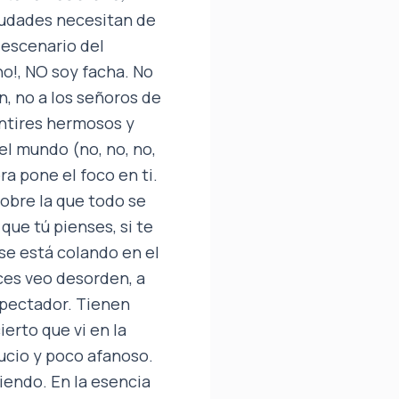
ciudades necesitan de
 escenario del
o!, NO soy facha. No
n, no a los señoros de
ntires hermosos y
 el mundo (no, no, no,
ra pone el foco en ti.
obre la que todo se
 que tú pienses, si te
se está colando en el
eces veo desorden, a
spectador. Tienen
erto que vi en la
ucio y poco afanoso.
endo. En la esencia