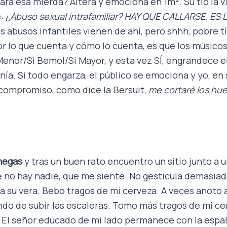
ara esa mierda? Altera y emociona en 1m
. Su tío la 
: ¿
Abuso sexual intrafamiliar? HAY QUE CALLARSE, ES 
os abusos infantiles vienen de ahí, pero shhh, pobre t
or lo que cuenta y cómo lo cuenta, es que los músico
enor/Si Bemol/Si Mayor, y esta vez SÍ, engrandece el
a. Si todo engarza, el público se emociona y yo, en sa
compromiso, como dice la Bersuit,
me cortaré los hue
enegas
y tras un buen rato encuentro un sitio junto a
 no hay nadie, que me siente. No gesticula demasia
 a su vera. Bebo tragos de mi cerveza. A veces anoto 
ndo de subir las escaleras. Tomo más tragos de mi ce
. El señor educado de mi lado permanece con la espal