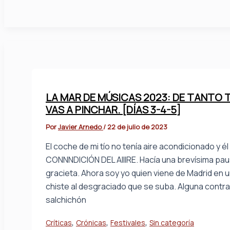
LA MAR DE MÚSICAS 2023: DE TANTO T
VAS A PINCHAR. [DÍAS 3-4-5]
Por
Javier Arnedo
/
22 de julio de 2023
El coche de mi tío no tenía aire acondicionado y é
CONNNDICIÓN DEL AIIIRE. Hacía una brevísima pausa 
gracieta. Ahora soy yo quien viene de Madrid en u
chiste al desgraciado que se suba. Alguna contr
salchichón
,
,
,
Críticas
Crónicas
Festivales
Sin categoría