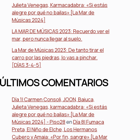
Julieta Venegas, Karmacadabra: «Si estás
alegre por qué no bailas» [La Mar de
Músicas 2024]
LA MAR DE MÚSICAS 2023: Recuerdo ver el
mar, pero nunca llegar al suelo.
La Mar de Músicas 2023: De tanto tirar el
carro por las piedras, lo vas a pinchar.
[DÍAS 3-4-5]
ÚLTIMOS COMENTARIOS
Día 1| Carmen Consoli, JOON, Baiuca,
Julieta Venegas, karmacadabra: «Si estás
alegre por qué no bailas» [La Mar de
Músicas 2024] - Piso28
en
Día 8| Fumaça
Preta, El Niño de Elche, Los Hermanos
Cubero y Amaia: «Por fin, sangre» [La Mar