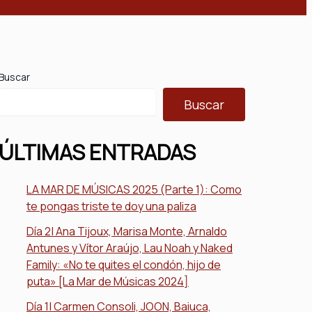
Buscar
Buscar
ÚLTIMAS ENTRADAS
LA MAR DE MÚSICAS 2025 (Parte 1): Como
te pongas triste te doy una paliza
Día 2| Ana Tijoux, Marisa Monte, Arnaldo
Antunes y Vítor Araújo, Lau Noah y Naked
Family: «No te quites el condón, hijo de
puta» [La Mar de Músicas 2024]
Día 1| Carmen Consoli, JOON, Baiuca,