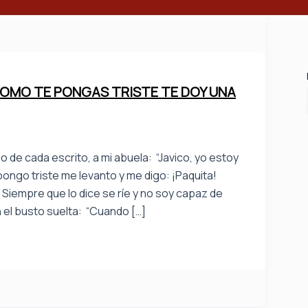
 COMO TE PONGAS TRISTE TE DOY UNA
o de cada escrito, a mi abuela: “Javico, yo estoy
pongo triste me levanto y me digo: ¡Paquita!
Siempre que lo dice se ríe y no soy capaz de
en el busto suelta: “Cuando […]