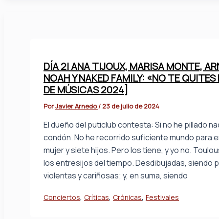
DÍA 2| ANA TIJOUX, MARISA MONTE, A
NOAH Y NAKED FAMILY: «NO TE QUITES
DE MÚSICAS 2024]
Por
Javier Arnedo
/
23 de julio de 2024
El dueño del puticlub contesta: Si no he pillado 
condón. No he recorrido suficiente mundo para 
mujer y siete hijos. Pero los tiene, y yo no. Tou
los entresijos del tiempo. Desdibujadas, siendo p
violentas y cariñosas; y, en suma, siendo
,
,
,
Conciertos
Críticas
Crónicas
Festivales