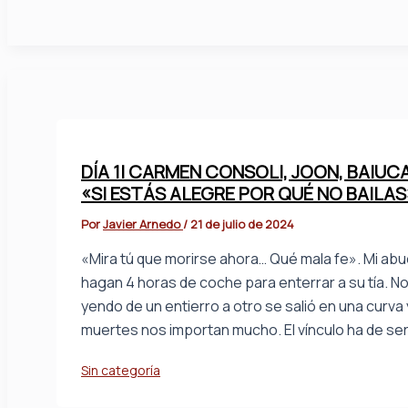
DÍA 1| CARMEN CONSOLI, JOON, BAIU
«SI ESTÁS ALEGRE POR QUÉ NO BAILAS
Por
Javier Arnedo
/
21 de julio de 2024
«Mira tú que morirse ahora… Qué mala fe». Mi abue
hagan 4 horas de coche para enterrar a su tía. N
yendo de un entierro a otro se salió en una curva
muertes nos importan mucho. El vínculo ha de se
Sin categoría