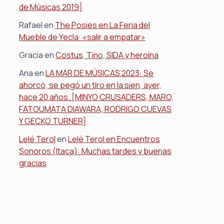
de Músicas 2019]
Rafael
en
The Posies en La Feria del
Mueble de Yecla: «salir a empatar»
Gracia
en
Costus, Tino, SIDA y heroína
Ana
en
LA MAR DE MÚSICAS 2023: Se
ahorcó, se pegó un tiro en la sien, ayer,
hace 20 años. [MINYO CRUSADERS, MARO,
FATOUMATA DIAWARA, RODRIGO CUEVAS
Y GECKO TURNER]
Lelé Terol
en
Lelé Terol en Encuentros
Sonoros (Itaca): Muchas tardes y buenas
gracias