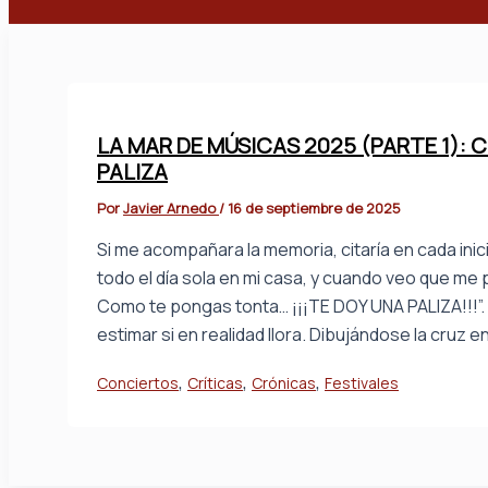
Buscar
LA MAR DE MÚSICAS 2025 (PARTE 1):
PALIZA
Por
Javier Arnedo
/
16 de septiembre de 2025
Si me acompañara la memoria, citaría en cada inici
todo el día sola en mi casa, y cuando veo que me 
Como te pongas tonta… ¡¡¡TE DOY UNA PALIZA!!!”. 
estimar si en realidad llora. Dibujándose la cruz 
,
,
,
Conciertos
Críticas
Crónicas
Festivales