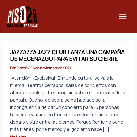
Ir
Main
al
Men
contenido
JAZZAZZA JAZZ CLUB LANZA UNA CAMPAÑA
DE MECENAZGO PARA EVITAR SU CIERRE
Por
Piso28
/
26 de noviembre de 2020
¡Atención! ¡Exclusiva! ¡El mundo cultural se va a la
mierda! Teatros cerrados, salas de conciertos con
aforos inviables, streaming sin público al otro lado de la
pantalla. Bueno, de sobra se ha hablado de la
incongruencia de dar un concierto para 15 personas
habiendo viajado en tren con un señor encima, otro
debajo y otro entre las piernas. Porque Renfe no pone
más trenes, pone menos y el gobierno hace […]