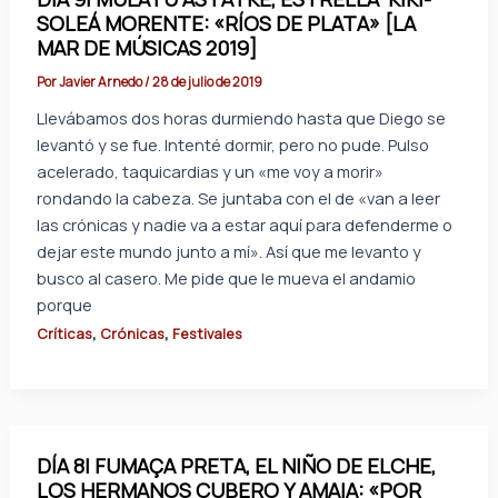
SOLEÁ MORENTE: «RÍOS DE PLATA» [LA
MAR DE MÚSICAS 2019]
Por
Javier Arnedo
/
28 de julio de 2019
Llevábamos dos horas durmiendo hasta que Diego se
levantó y se fue. Intenté dormir, pero no pude. Pulso
acelerado, taquicardias y un «me voy a morir»
rondando la cabeza. Se juntaba con el de «van a leer
las crónicas y nadie va a estar aquí para defenderme o
dejar este mundo junto a mí». Así que me levanto y
busco al casero. Me pide que le mueva el andamio
porque
,
,
Críticas
Crónicas
Festivales
DÍA 8| FUMAÇA PRETA, EL NIÑO DE ELCHE,
LOS HERMANOS CUBERO Y AMAIA: «POR