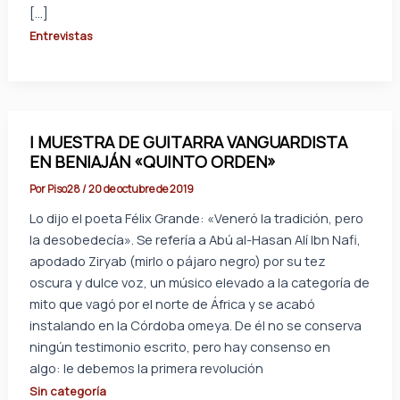
[…]
Entrevistas
I MUESTRA DE GUITARRA VANGUARDISTA
EN BENIAJÁN «QUINTO ORDEN»
Por
Piso28
/
20 de octubre de 2019
Lo dijo el poeta Félix Grande: «Veneró la tradición, pero
la desobedecía». Se refería a Abú al-Hasan Alí Ibn Nafi,
apodado Ziryab (mirlo o pájaro negro) por su tez
oscura y dulce voz, un músico elevado a la categoría de
mito que vagó por el norte de África y se acabó
instalando en la Córdoba omeya. De él no se conserva
ningún testimonio escrito, pero hay consenso en
algo: le debemos la primera revolución
Sin categoría