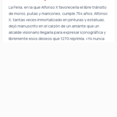
La Feria, en la que Alfonso X favorecería el libre tránsito
de moros, putas y maricones, cumple 754 años. Alfonso
X, tantas veces inmortalizado en pinturas y estatuas,
dejó manuscrito en el calzón de un amante que un
alcalde visionario llegaría para expresar iconográfica y
libremente esos deseos que 1270 reprimía. «Yo nunca
dije que mi sueño era hacer Murcía río, dije Murcía Trío»,
aclara José Ballesta. El divino alcalde
,
,
,
Arte
Noticias
Opinión
Publicidad
EL CABRERO Y SAMUEL SERRANO: «LA
ÚLTIMA PAYADA DEL VALEROSO MARTIN
FIERRO» [CANTE DE LAS MINAS 2019]
Por
Javier Arnedo
/
5 de agosto de 2019
Hay una forma muy sencilla de ponerle los cuernos a tu