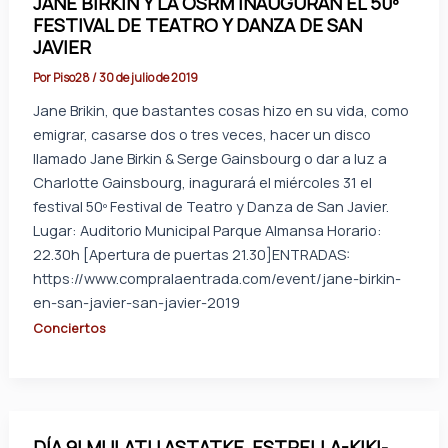
JANE BIRKIN Y LA OSRM INAUGURAN EL 50º
FESTIVAL DE TEATRO Y DANZA DE SAN
JAVIER
Por
Piso28
/
30 de julio de 2019
Jane Brikin, que bastantes cosas hizo en su vida, como
emigrar, casarse dos o tres veces, hacer un disco
llamado Jane Birkin & Serge Gainsbourg o dar a luz a
Charlotte Gainsbourg, inagurará el miércoles 31 el
festival 50º Festival de Teatro y Danza de San Javier.
Lugar: Auditorio Municipal Parque Almansa Horario:
22.30h [Apertura de puertas 21.30]ENTRADAS:
https://www.compralaentrada.com/event/jane-birkin-
en-san-javier-san-javier-2019
Conciertos
DÍA 9| MULATU ASTATKE, ESTRELLA-KIKI-