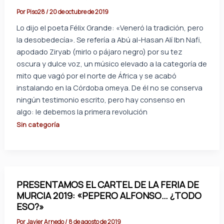
Por
Piso28
/
20 de octubre de 2019
Lo dijo el poeta Félix Grande: «Veneró la tradición, pero
la desobedecía». Se refería a Abú al-Hasan Alí Ibn Nafi,
apodado Ziryab (mirlo o pájaro negro) por su tez
oscura y dulce voz, un músico elevado a la categoría de
mito que vagó por el norte de África y se acabó
instalando en la Córdoba omeya. De él no se conserva
ningún testimonio escrito, pero hay consenso en
algo: le debemos la primera revolución
Sin categoría
PRESENTAMOS EL CARTEL DE LA FERIA DE
MURCIA 2019: «PEPERO ALFONSO… ¿TODO
ESO?»
Por
Javier Arnedo
/
8 de agosto de 2019