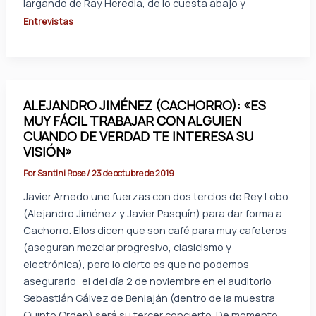
largando de Ray Heredia, de lo cuesta abajo y
Entrevistas
ALEJANDRO JIMÉNEZ (CACHORRO): «ES
MUY FÁCIL TRABAJAR CON ALGUIEN
CUANDO DE VERDAD TE INTERESA SU
VISIÓN»
Por
Santini Rose
/
23 de octubre de 2019
Javier Arnedo une fuerzas con dos tercios de Rey Lobo
(Alejandro Jiménez y Javier Pasquín) para dar forma a
Cachorro. Ellos dicen que son café para muy cafeteros
(aseguran mezclar progresivo, clasicismo y
electrónica), pero lo cierto es que no podemos
asegurarlo: el del día 2 de noviembre en el auditorio
Sebastián Gálvez de Beniaján (dentro de la muestra
Quinto Orden) será su tercer concierto. De momento,