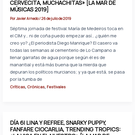
CERVECITA, MUCHACHITAS» [LA MAR DE
MÚSICAS 2019]
Por
Javier Arnedo
/
26 de julio de 2019
Séptima jornada de festival. María de Medeiros toca en
el CIM y… ni de coña puedo empezar así… ¿quién me
creo yo? ¿El periodista Diego Manrique? El casero va
todas las semanas al cementerio de Lo Campano a
llenar garrafas de agua porque según él es de
manantial y está más buena que la mierda que
depuran los políticos murcianos; y ya que está, se pasa
por la tumba de
,
,
Críticas
Crónicas
Festivales
DÍA 6| LINA Y REFREE, SNARKY PUPPY,
FANFARE CIOCARLIA, TRENDING TROPICS: