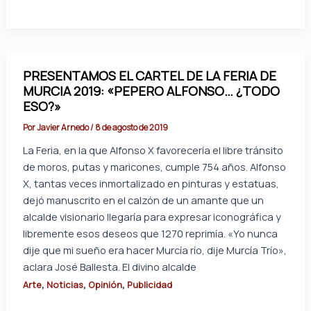
PRESENTAMOS EL CARTEL DE LA FERIA DE
MURCIA 2019: «PEPERO ALFONSO… ¿TODO
ESO?»
Por
Javier Arnedo
/
8 de agosto de 2019
La Feria, en la que Alfonso X favorecería el libre tránsito
de moros, putas y maricones, cumple 754 años. Alfonso
X, tantas veces inmortalizado en pinturas y estatuas,
dejó manuscrito en el calzón de un amante que un
alcalde visionario llegaría para expresar iconográfica y
libremente esos deseos que 1270 reprimía. «Yo nunca
dije que mi sueño era hacer Murcía río, dije Murcía Trío»,
aclara José Ballesta. El divino alcalde
,
,
,
Arte
Noticias
Opinión
Publicidad