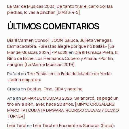
La Mar de Músicas 2023: De tanto tirar el carro por las
piedras, lo vas a pinchar. [DÍAS 3-4-5]
ÚLTIMOS COMENTARIOS
Día 1| Carmen Consoli, JOON, Baiuca, Julieta Venegas,
karmacadabra: «Si estás alegre por qué no bailas» [La
Mar de Músicas 2024] - Piso28
en
Día 8| Fumaça Preta, El
Niño de Elche, Los Hermanos Cubero y Amaia: «Por fin,
sangre» [La Mar de Músicas 2019]
Rafael
en
The Posies en La Feria del Mueble de Yecla:
«salir a empatar»
Gracia
en
Costus, Tino, SIDA y heroína
Ana
en
LA MAR DE MÚSICAS 2023: Se ahorcó, se pegó un
tiro en la sien, ayer, hace 20 años. [MINYO CRUSADERS,
MARO, FATOUMATA DIAWARA, RODRIGO CUEVAS Y GECKO
TURNER]
Lelé Terol
en
Lelé Terol en Encuentros Sonoros (Itaca):