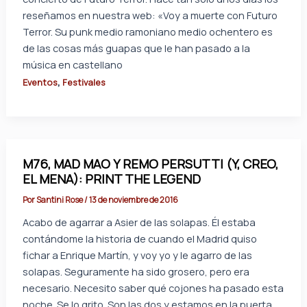
reseñamos en nuestra web: «Voy a muerte con Futuro
Terror. Su punk medio ramoniano medio ochentero es
de las cosas más guapas que le han pasado a la
música en castellano
,
Eventos
Festivales
M76, MAD MAO Y REMO PERSUTTI (Y, CREO,
EL MENA): PRINT THE LEGEND
Por
Santini Rose
/
13 de noviembre de 2016
Acabo de agarrar a Asier de las solapas. Él estaba
contándome la historia de cuando el Madrid quiso
fichar a Enrique Martín, y voy yo y le agarro de las
solapas. Seguramente ha sido grosero, pero era
necesario. Necesito saber qué cojones ha pasado esta
noche. Se lo grito. Son las dos y estamos en la puerta