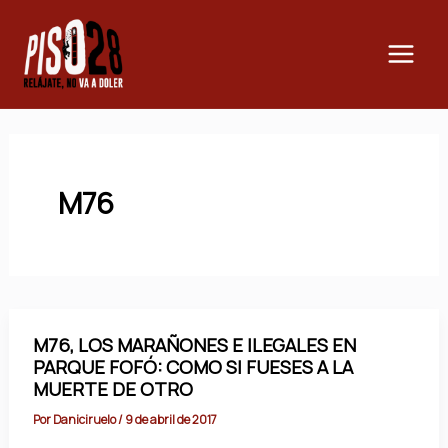
Ir
Main
al
Men
contenido
M76
M76, LOS MARAÑONES E ILEGALES EN
PARQUE FOFÓ: COMO SI FUESES A LA
MUERTE DE OTRO
Por
Daniciruelo
/
9 de abril de 2017