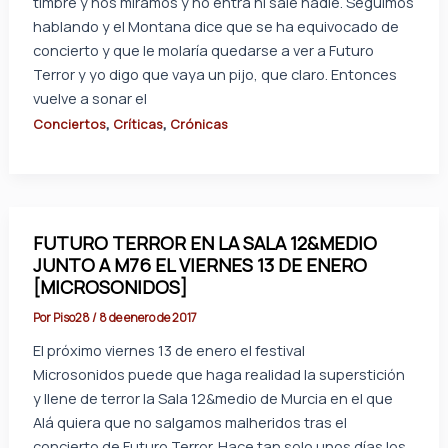
timbre y nos miramos y no entra ni sale nadie. Seguimos
hablando y el Montana dice que se ha equivocado de
concierto y que le molaría quedarse a ver a Futuro
Terror y yo digo que vaya un pijo, que claro. Entonces
vuelve a sonar el
,
,
Conciertos
Críticas
Crónicas
FUTURO TERROR EN LA SALA 12&MEDIO
JUNTO A M76 EL VIERNES 13 DE ENERO
[MICROSONIDOS]
Por
Piso28
/
8 de enero de 2017
El próximo viernes 13 de enero el festival
Microsonidos puede que haga realidad la superstición
y llene de terror la Sala 12&medio de Murcia en el que
Alá quiera que no salgamos malheridos tras el
concierto de Futuro Terror. Hace tan solo unos días los