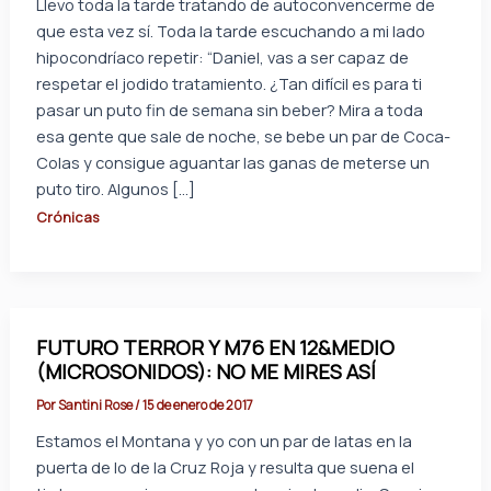
Llevo toda la tarde tratando de autoconvencerme de
que esta vez sí. Toda la tarde escuchando a mi lado
hipocondríaco repetir: “Daniel, vas a ser capaz de
respetar el jodido tratamiento. ¿Tan difícil es para ti
pasar un puto fin de semana sin beber? Mira a toda
esa gente que sale de noche, se bebe un par de Coca-
Colas y consigue aguantar las ganas de meterse un
puto tiro. Algunos […]
Crónicas
FUTURO TERROR Y M76 EN 12&MEDIO
(MICROSONIDOS): NO ME MIRES ASÍ
Por
Santini Rose
/
15 de enero de 2017
Estamos el Montana y yo con un par de latas en la
puerta de lo de la Cruz Roja y resulta que suena el