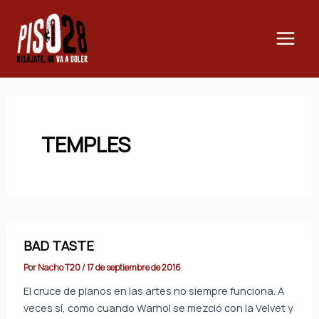
Ir
Main
al
Men
contenido
TEMPLES
BAD TASTE
Por
Nacho T20
/
17 de septiembre de 2016
El cruce de planos en las artes no siempre funciona. A
veces sí, como cuando Warhol se mezcló con la Velvet y