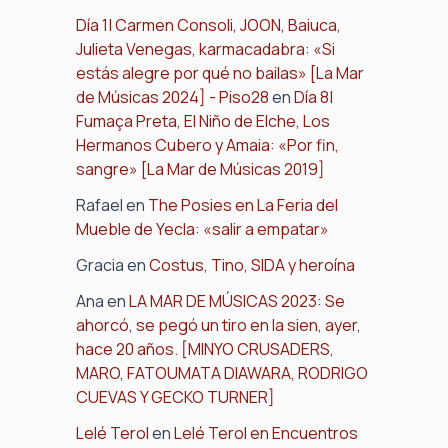
Día 1| Carmen Consoli, JOON, Baiuca,
Julieta Venegas, karmacadabra: «Si
estás alegre por qué no bailas» [La Mar
de Músicas 2024] - Piso28
en
Día 8|
Fumaça Preta, El Niño de Elche, Los
Hermanos Cubero y Amaia: «Por fin,
sangre» [La Mar de Músicas 2019]
Rafael
en
The Posies en La Feria del
Mueble de Yecla: «salir a empatar»
Gracia
en
Costus, Tino, SIDA y heroína
Ana
en
LA MAR DE MÚSICAS 2023: Se
ahorcó, se pegó un tiro en la sien, ayer,
hace 20 años. [MINYO CRUSADERS,
MARO, FATOUMATA DIAWARA, RODRIGO
CUEVAS Y GECKO TURNER]
Lelé Terol
en
Lelé Terol en Encuentros