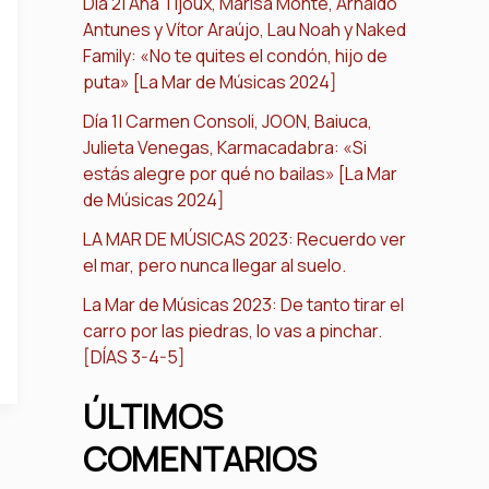
Día 2| Ana Tijoux, Marisa Monte, Arnaldo
Antunes y Vítor Araújo, Lau Noah y Naked
Family: «No te quites el condón, hijo de
puta» [La Mar de Músicas 2024]
Día 1| Carmen Consoli, JOON, Baiuca,
Julieta Venegas, Karmacadabra: «Si
estás alegre por qué no bailas» [La Mar
de Músicas 2024]
LA MAR DE MÚSICAS 2023: Recuerdo ver
el mar, pero nunca llegar al suelo.
La Mar de Músicas 2023: De tanto tirar el
carro por las piedras, lo vas a pinchar.
[DÍAS 3-4-5]
ÚLTIMOS
COMENTARIOS