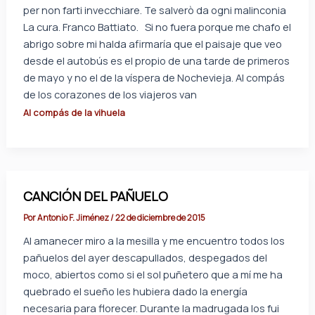
per non farti invecchiare. Te salverò da ogni malinconia
La cura. Franco Battiato. Si no fuera porque me chafo el
abrigo sobre mi halda afirmaría que el paisaje que veo
desde el autobús es el propio de una tarde de primeros
de mayo y no el de la víspera de Nochevieja. Al compás
de los corazones de los viajeros van
Al compás de la vihuela
CANCIÓN DEL PAÑUELO
Por
Antonio F. Jiménez
/
22 de diciembre de 2015
Al amanecer miro a la mesilla y me encuentro todos los
pañuelos del ayer descapullados, despegados del
moco, abiertos como si el sol puñetero que a mí me ha
quebrado el sueño les hubiera dado la energía
necesaria para florecer. Durante la madrugada los fui