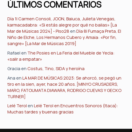
ÚLTIMOS COMENTARIOS
Día 1| Carmen Consoli, JOON, Baiuca, Julieta Venegas,
karmacadabra: «Si estás alegre por qué no bailas» [La
Mar de Músicas 2024] - Piso28
en
Día 8| Fumaça Preta, El
Niño de Elche, Los Hermanos Cubero y Amaia: «Por fin,
sangre» [La Mar de Músicas 2019]
Rafael
en
The Posies en La Feria del Mueble de Yecla:
«salir a empatar»
Gracia
en
Costus, Tino, SIDA y heroína
Ana
en
LA MAR DE MÚSICAS 2023: Se ahorcó, se pegó un
tiro en la sien, ayer, hace 20 años. [MINYO CRUSADERS,
MARO, FATOUMATA DIAWARA, RODRIGO CUEVAS Y GECKO
TURNER]
Lelé Terol
en
Lelé Terol en Encuentros Sonoros (Itaca):
Muchas tardes y buenas gracias