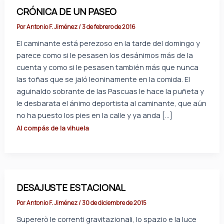
CRÓNICA DE UN PASEO
Por
Antonio F. Jiménez
/
3 de febrero de 2016
El caminante está perezoso en la tarde del domingo y
parece como si le pesasen los desánimos más de la
cuenta y como si le pesasen también más que nunca
las toñas que se jaló leoninamente en la comida. El
aguinaldo sobrante de las Pascuas le hace la puñeta y
le desbarata el ánimo deportista al caminante, que aún
no ha puesto los pies en la calle y ya anda […]
Al compás de la vihuela
DESAJUSTE ESTACIONAL
Por
Antonio F. Jiménez
/
30 de diciembre de 2015
Supererò le correnti gravitazionali, lo spazio e la luce