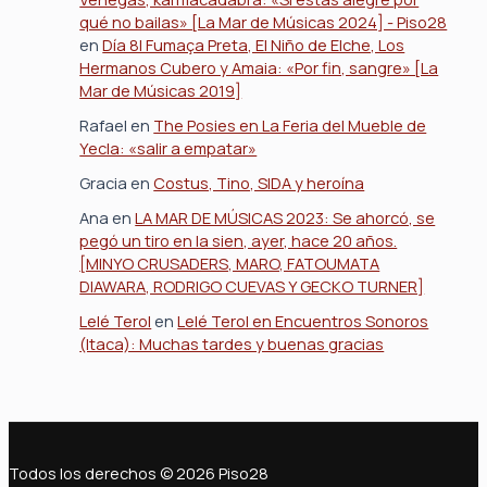
qué no bailas» [La Mar de Músicas 2024] - Piso28
en
Día 8| Fumaça Preta, El Niño de Elche, Los
Hermanos Cubero y Amaia: «Por fin, sangre» [La
Mar de Músicas 2019]
Rafael
en
The Posies en La Feria del Mueble de
Yecla: «salir a empatar»
Gracia
en
Costus, Tino, SIDA y heroína
Ana
en
LA MAR DE MÚSICAS 2023: Se ahorcó, se
pegó un tiro en la sien, ayer, hace 20 años.
[MINYO CRUSADERS, MARO, FATOUMATA
DIAWARA, RODRIGO CUEVAS Y GECKO TURNER]
Lelé Terol
en
Lelé Terol en Encuentros Sonoros
(Itaca): Muchas tardes y buenas gracias
Todos los derechos © 2026 Piso28