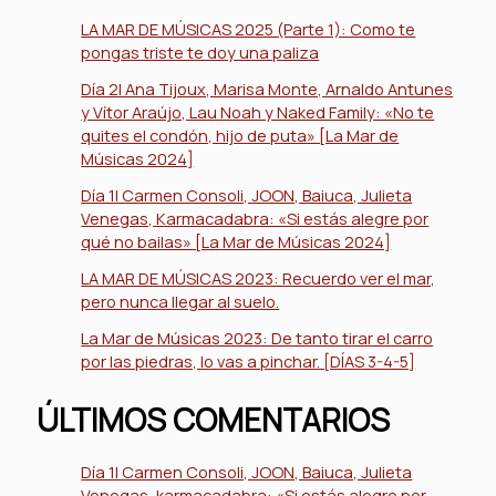
LA MAR DE MÚSICAS 2025 (Parte 1): Como te
pongas triste te doy una paliza
Día 2| Ana Tijoux, Marisa Monte, Arnaldo Antunes
y Vítor Araújo, Lau Noah y Naked Family: «No te
quites el condón, hijo de puta» [La Mar de
Músicas 2024]
Día 1| Carmen Consoli, JOON, Baiuca, Julieta
Venegas, Karmacadabra: «Si estás alegre por
qué no bailas» [La Mar de Músicas 2024]
LA MAR DE MÚSICAS 2023: Recuerdo ver el mar,
pero nunca llegar al suelo.
La Mar de Músicas 2023: De tanto tirar el carro
por las piedras, lo vas a pinchar. [DÍAS 3-4-5]
ÚLTIMOS COMENTARIOS
Día 1| Carmen Consoli, JOON, Baiuca, Julieta
Venegas, karmacadabra: «Si estás alegre por