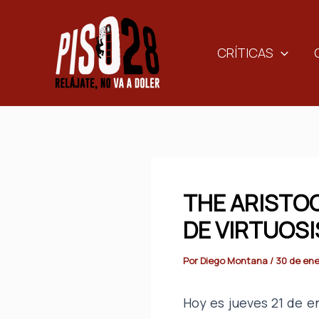
Ir
al
contenido
CRÍTICAS
THE ARISTO
DE VIRTUOS
Por
Diego Montana
/
30 de ene
Hoy es jueves 21 de e