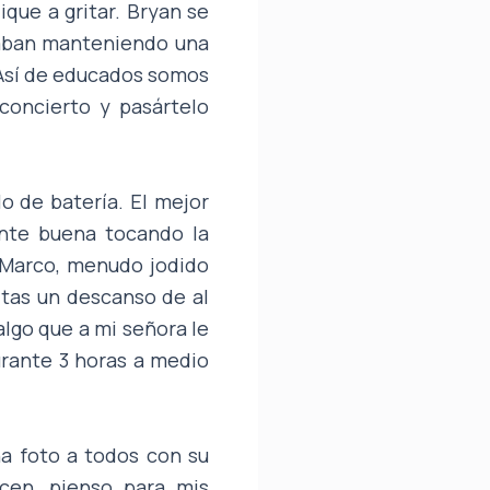
que a gritar. Bryan se
taban manteniendo una
 Así de educados somos
 concierto y pasártelo
lo de batería. El mejor
ente buena tocando la
, Marco, menudo jodido
itas un descanso de al
algo que a mi señora le
rante 3 horas a medio
na foto a todos con su
cen, pienso para mis