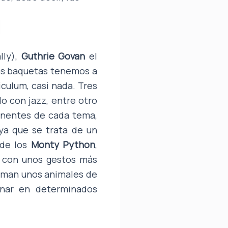
ly),
Guthrie Govan
el
las baquetas tenemos a
iculum, casi nada. Tres
o con jazz, entre otro
inentes de cada tema,
ya que se trata de un
 de los
Monty Python
,
a con unos gestos más
suman unos animales de
onar en determinados