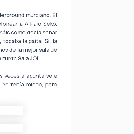
nderground murciano. Él
lonear a A Palo Seko,
náis cómo debía sonar
ocaba la gaita. Sí, la
ños de la mejor sala de
difunta
Sala JÓ!.
s veces a apuntarse a
a. Yo tenía miedo, pero