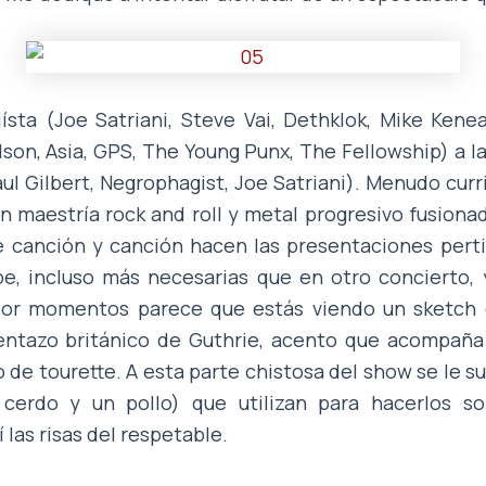
ísta (Joe Satriani, Steve Vai, Dethklok, Mike Keneal
ilson, Asia, GPS, The Young Punx, The Fellowship) a 
ul Gilbert, Negrophagist, Joe Satriani). Menudo curr
 maestría rock and roll y metal progresivo fusionad
re canción y canción hacen las presentaciones pert
be, incluso más necesarias que en otro concierto, 
 Por momentos parece que estás viendo un sketch
entazo británico de Guthrie, acento que acompañ
 de tourette. A esta parte chistosa del show se le 
cerdo y un pollo) que utilizan para hacerlos s
las risas del respetable.