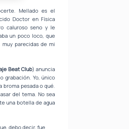
ocerte. Mellado es el
ido Doctor en Física
o caluroso seno y le
aba un poco loco, que
s muy parecidas de mi
aje Beat Club
) anuncia
o grabación. Yo, único
na broma pesada o qué.
pasar del tema. No sea
rte una botella de agua
e, debo decir, fue