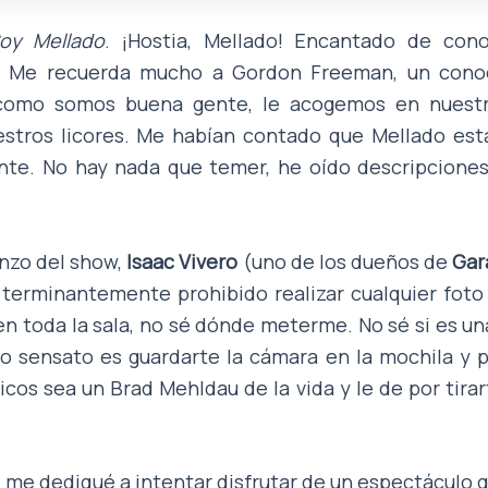
Soy Mellado
. ¡Hostia, Mellado! Encantado de con
8. Me recuerda mucho a Gordon Freeman, un conoc
, como somos buena gente, le acogemos en nuestr
stros licores. Me habían contado que Mellado est
ente. No hay nada que temer, he oído descripcione
nzo del show,
Isaac Vivero
(uno de los dueños de
Gar
 terminantemente prohibido realizar cualquier foto 
en toda la sala, no sé dónde meterme. No sé si es u
lo sensato es guardarte la cámara en la mochila y 
cos sea un ‎Brad Mehldau de la vida y le de por tira
me dediqué a intentar disfrutar de un espectáculo qu