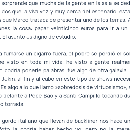
e sorprende que mucha de la gente en la sala se dedi
 dos que, a viva voz y muy cerca del escenario, es
 que Marco trataba de presentar uno de los temas.
nes la cosa: pagar veinticinco euros para ir a un
 El asunto es digno de estudio.
 fumarse un cigarro fuera, el pobre se perdió el so
he visto en toda mi vida; he visto a gente realm
no podría ponerle palabras, fue algo de otra galaxia
 Jokin, al fin y al cabo en este tipo de shows neces
s algo a lo que llamo »sobredosis de virtuosismo», 
o delante a Pepe Bao y a Santi Campillo tocando du
ó torrada.
 gordo italiano que llevan de backliner nos hace u
 foto la podría haber hecho yo, pero no la mere