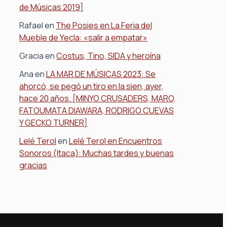
de Músicas 2019]
Rafael
en
The Posies en La Feria del
Mueble de Yecla: «salir a empatar»
Gracia
en
Costus, Tino, SIDA y heroína
Ana
en
LA MAR DE MÚSICAS 2023: Se
ahorcó, se pegó un tiro en la sien, ayer,
hace 20 años. [MINYO CRUSADERS, MARO,
FATOUMATA DIAWARA, RODRIGO CUEVAS
Y GECKO TURNER]
Lelé Terol
en
Lelé Terol en Encuentros
Sonoros (Itaca): Muchas tardes y buenas
gracias