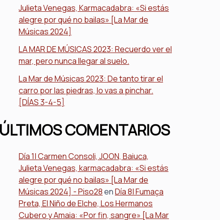
Julieta Venegas, Karmacadabra: «Si estás
alegre por qué no bailas» [La Mar de
Músicas 2024]
LA MAR DE MÚSICAS 2023: Recuerdo ver el
mar, pero nunca llegar al suelo.
La Mar de Músicas 2023: De tanto tirar el
carro por las piedras, lo vas a pinchar.
[DÍAS 3-4-5]
ÚLTIMOS COMENTARIOS
Día 1| Carmen Consoli, JOON, Baiuca,
Julieta Venegas, karmacadabra: «Si estás
alegre por qué no bailas» [La Mar de
Músicas 2024] - Piso28
en
Día 8| Fumaça
Preta, El Niño de Elche, Los Hermanos
Cubero y Amaia: «Por fin, sangre» [La Mar