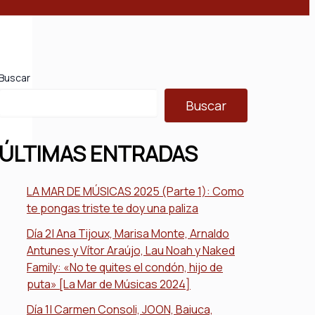
Buscar
Buscar
ÚLTIMAS ENTRADAS
LA MAR DE MÚSICAS 2025 (Parte 1): Como
te pongas triste te doy una paliza
Día 2| Ana Tijoux, Marisa Monte, Arnaldo
Antunes y Vítor Araújo, Lau Noah y Naked
Family: «No te quites el condón, hijo de
puta» [La Mar de Músicas 2024]
Día 1| Carmen Consoli, JOON, Baiuca,