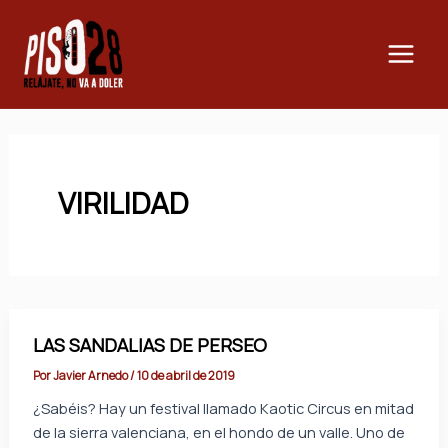
Ir
Main
al
Men
contenido
VIRILIDAD
LAS SANDALIAS DE PERSEO
Por
Javier Arnedo
/
10 de abril de 2019
¿Sabéis? Hay un festival llamado Kaotic Circus en mitad
de la sierra valenciana, en el hondo de un valle. Uno de