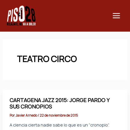
Ir
Main
al
Men
contenido
TEATRO CIRCO
CARTAGENA JAZZ 2015: JORGE PARDO Y
SUS CRONOPIOS
Por
Javier Arnedo
/
22 de noviembre de 2015
A ciencia cierta nadie sabe lo que es un “cronopio”.