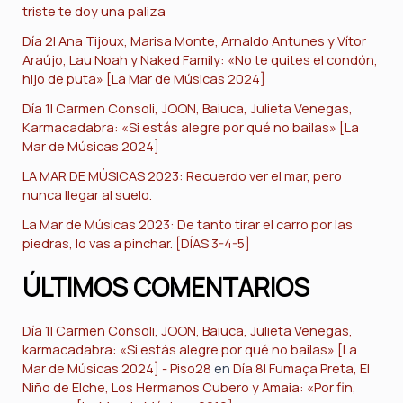
triste te doy una paliza
Día 2| Ana Tijoux, Marisa Monte, Arnaldo Antunes y Vítor
Araújo, Lau Noah y Naked Family: «No te quites el condón,
hijo de puta» [La Mar de Músicas 2024]
Día 1| Carmen Consoli, JOON, Baiuca, Julieta Venegas,
Karmacadabra: «Si estás alegre por qué no bailas» [La
Mar de Músicas 2024]
LA MAR DE MÚSICAS 2023: Recuerdo ver el mar, pero
nunca llegar al suelo.
La Mar de Músicas 2023: De tanto tirar el carro por las
piedras, lo vas a pinchar. [DÍAS 3-4-5]
ÚLTIMOS COMENTARIOS
Día 1| Carmen Consoli, JOON, Baiuca, Julieta Venegas,
karmacadabra: «Si estás alegre por qué no bailas» [La
Mar de Músicas 2024] - Piso28
en
Día 8| Fumaça Preta, El
Niño de Elche, Los Hermanos Cubero y Amaia: «Por fin,