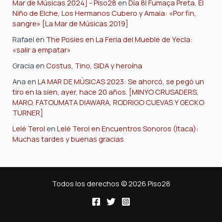
Mar de Músicas 2024] - Piso28
en
Día 8| Fumaça Preta, El
Niño de Elche, Los Hermanos Cubero y Amaia: «Por fin,
sangre» [La Mar de Músicas 2019]
Rafael
en
The Posies en La Feria del Mueble de Yecla:
«salir a empatar»
Gracia
en
Costus, Tino, SIDA y heroína
Ana
en
LA MAR DE MÚSICAS 2023: Se ahorcó, se pegó un
tiro en la sien, ayer, hace 20 años. [MINYO CRUSADERS,
MARO, FATOUMATA DIAWARA, RODRIGO CUEVAS Y GECKO
TURNER]
Lelé Terol
en
Lelé Terol en Encuentros Sonoros (Itaca):
Muchas tardes y buenas gracias
Todos los derechos © 2026 Piso28