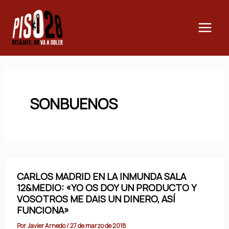
Ir
Main
al
Men
contenido
SONBUENOS
CARLOS MADRID EN LA INMUNDA SALA
12&MEDIO: «YO OS DOY UN PRODUCTO Y
VOSOTROS ME DAIS UN DINERO, ASÍ
FUNCIONA»
Por
Javier Arnedo
/
27 de marzo de 2018