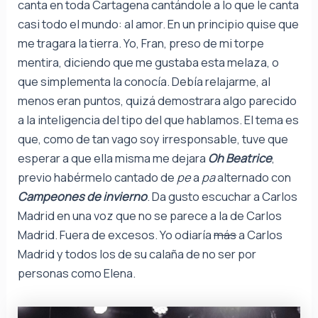
canta en toda Cartagena cantándole a lo que le canta
casi todo el mundo: al amor. En un principio quise que
me tragara la tierra. Yo, Fran, preso de mi torpe
mentira, diciendo que me gustaba esta melaza, o
que simplementa la conocía. Debía relajarme, al
menos eran puntos, quizá demostrara algo parecido
a la inteligencia del tipo del que hablamos. El tema es
que, como de tan vago soy irresponsable, tuve que
esperar a que ella misma me dejara
Oh Beatrice
,
previo habérmelo cantado de
pe
a
pa
alternado con
Campeones de invierno
. Da gusto escuchar a Carlos
Madrid en una voz que no se parece a la de Carlos
Madrid. Fuera de excesos. Yo odiaría
más
a Carlos
Madrid y todos los de su calaña de no ser por
personas como Elena.