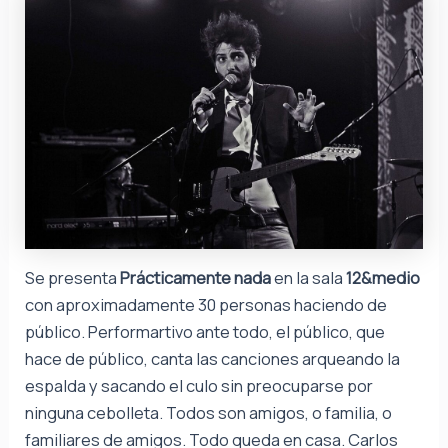
Se presenta
Prácticamente nada
en la sala
12&medio
con aproximadamente 30 personas haciendo de
público. Performartivo ante todo, el público, que
hace de público, canta las canciones arqueando la
espalda y sacando el culo sin preocuparse por
ninguna cebolleta. Todos son amigos, o familia, o
familiares de amigos. Todo queda en casa. Carlos