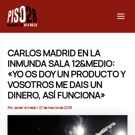
Ir
Main
al
Men
contenido
CARLOS MADRID EN LA
INMUNDA SALA 12&MEDIO:
«YO OS DOY UN PRODUCTO Y
VOSOTROS ME DAIS UN
DINERO, ASÍ FUNCIONA»
Por
Javier Arnedo
/
27 de marzo de 2018