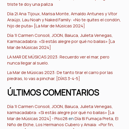
triste te doy una paliza
Día 2| Ana Tijoux, Marisa Monte, Arnaldo Antunes y Vítor
Araújo, Lau Noah y Naked Family: «No te quites el condón,
hijo de puta» [La Mar de Músicas 2024]
Día 1| Carmen Consoli, JOON, Baiuca, Julieta Venegas,
Karmacadabra: «Si estás alegre por qué no bailas» [La
Mar de Músicas 2024]
LA MAR DE MÚSICAS 2023: Recuerdo ver el mar, pero
nunca llegar al suelo.
La Mar de Músicas 2023: De tanto tirar el carro por las
piedras, lo vas a pinchar. [DÍAS 3-4-5]
ÚLTIMOS COMENTARIOS
Día 1| Carmen Consoli, JOON, Baiuca, Julieta Venegas,
karmacadabra: «Si estás alegre por qué no bailas» [La
Mar de Músicas 2024] - Piso28
en
Día 8| Fumaça Preta, El
Niño de Elche, Los Hermanos Cubero y Amaia: «Por fin,