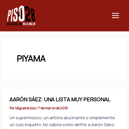
Ir
Main
al
Men
contenido
PIYAMA
AARÓN SÁEZ: UNA LISTA MUY PERSONAL
Por
Miguel el loco
/
7 de marzo de 2016
Un supermúsico, un artista alucinante o simplemente
un culo inquieto. No sabría como definir a Aarón Sáez,