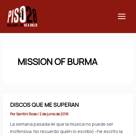
Ir
Main
al
Men
contenido
MISSION OF BURMA
DISCOS QUE ME SUPERAN
Por
Santini Rose
/
2 de junio de 2016
La semana pasada leí que la música no puede ser
inofensiva. No recuerdo quién lo escribió –he escrito la