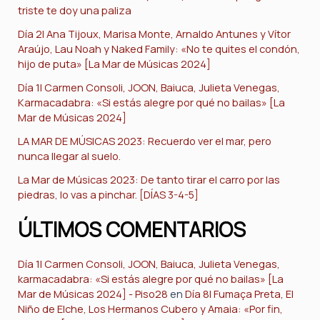
triste te doy una paliza
Día 2| Ana Tijoux, Marisa Monte, Arnaldo Antunes y Vítor
Araújo, Lau Noah y Naked Family: «No te quites el condón,
hijo de puta» [La Mar de Músicas 2024]
Día 1| Carmen Consoli, JOON, Baiuca, Julieta Venegas,
Karmacadabra: «Si estás alegre por qué no bailas» [La
Mar de Músicas 2024]
LA MAR DE MÚSICAS 2023: Recuerdo ver el mar, pero
nunca llegar al suelo.
La Mar de Músicas 2023: De tanto tirar el carro por las
piedras, lo vas a pinchar. [DÍAS 3-4-5]
ÚLTIMOS COMENTARIOS
Día 1| Carmen Consoli, JOON, Baiuca, Julieta Venegas,
karmacadabra: «Si estás alegre por qué no bailas» [La
Mar de Músicas 2024] - Piso28
en
Día 8| Fumaça Preta, El
Niño de Elche, Los Hermanos Cubero y Amaia: «Por fin,