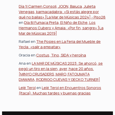
Día 1| Carmen Consoli, JOON, Baiuca, Julieta
Venegas, karmacadabra: «Si estás alegre por
qué no bailas» [La Mar de Músicas 2024] - Piso28
en
Día 8| Fumaça Preta, El Niño de Elche, Los
Hermanos Cubero y Amaia: «Por fin, sangre» [La
Mar de Músicas 2019]
Rafael
en
The Posies en La Feria del Mueble de
Yecla: «salir a empatar»
Gracia
en
Costus, Tino, SIDA y heroína
Ana
en
LA MAR DE MÚSICAS 2023: Se ahorcó, se
pegó un tiro en la sien, ayer, hace 20 años.
[MINYO CRUSADERS, MARO, FATOUMATA
DIAWARA, RODRIGO CUEVAS Y GECKO TURNER]
Lelé Terol
en
Lelé Terol en Encuentros Sonoros
(Itaca): Muchas tardes y buenas gracias