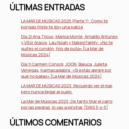
ÚLTIMAS ENTRADAS
LA MAR DE MÚSICAS 2025 (Parte 1): Como te
pongas triste te doy una paliza
Día 2| Ana Tijoux, Marisa Monte, Arnaldo Antunes
y Vítor Araújo, Lau Noah y Naked Family: «No te
quites el condón, hijo de puta» [La Mar de
Músicas 2024]
Día 1| Carmen Consoli, JOON, Baiuca, Julieta
Venegas, Karmacadabra: «Si estás alegre por
qué no bailas» [La Mar de Músicas 2024]
LA MAR DE MÚSICAS 2023: Recuerdo ver el mar,
pero nunca llegar al suelo.
La Mar de Músicas 2023: De tanto tirar el carro
por las piedras, lo vas a pinchar. [DÍAS 3-4-5]
ÚLTIMOS COMENTARIOS