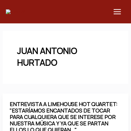
Ir
Main
al
Men
contenido
JUAN ANTONIO
HURTADO
ENTREVISTA A LIMEHOUSE HOT QUARTET:
"ESTARÍAMOS ENCANTADOS DE TOCAR
PARA CUALQUIERA QUE SE INTERESE POR
NUESTRA MÚSICA Y YA QUE SE PARTAN
ELLOS LO QUE QUIERAN…"