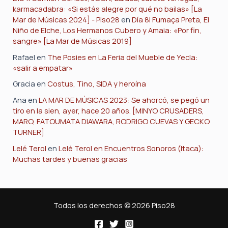
karmacadabra: «Si estás alegre por qué no bailas» [La
Mar de Músicas 2024] - Piso28
en
Día 8| Fumaça Preta, El
Niño de Elche, Los Hermanos Cubero y Amaia: «Por fin,
sangre» [La Mar de Músicas 2019]
Rafael
en
The Posies en La Feria del Mueble de Yecla:
«salir a empatar»
Gracia
en
Costus, Tino, SIDA y heroína
Ana
en
LA MAR DE MÚSICAS 2023: Se ahorcó, se pegó un
tiro en la sien, ayer, hace 20 años. [MINYO CRUSADERS,
MARO, FATOUMATA DIAWARA, RODRIGO CUEVAS Y GECKO
TURNER]
Lelé Terol
en
Lelé Terol en Encuentros Sonoros (Itaca):
Muchas tardes y buenas gracias
Todos los derechos © 2026 Piso28