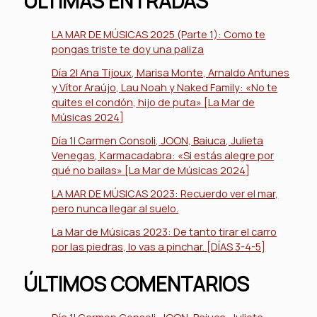
ÚLTIMAS ENTRADAS
LA MAR DE MÚSICAS 2025 (Parte 1): Como te
pongas triste te doy una paliza
Día 2| Ana Tijoux, Marisa Monte, Arnaldo Antunes
y Vítor Araújo, Lau Noah y Naked Family: «No te
quites el condón, hijo de puta» [La Mar de
Músicas 2024]
Día 1| Carmen Consoli, JOON, Baiuca, Julieta
Venegas, Karmacadabra: «Si estás alegre por
qué no bailas» [La Mar de Músicas 2024]
LA MAR DE MÚSICAS 2023: Recuerdo ver el mar,
pero nunca llegar al suelo.
La Mar de Músicas 2023: De tanto tirar el carro
por las piedras, lo vas a pinchar. [DÍAS 3-4-5]
ÚLTIMOS COMENTARIOS