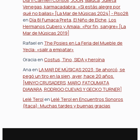
Día 1| Carmen Consoli, JOON, Baiuca, Julieta
Venegas, karmacadabra: «Si estás alegre por
qué no bailas» [La Mar de Músicas 2024] - Piso28
en
Día 8| Fumaça Preta, El Niño de Elche, Los
Hermanos Cubero y Amaia: «Por fin, sangre» [La
Mar de Músicas 2019]
Rafael
en
The Posies en La Feria del Mueble de
Yecla: «salir a empatar»
Gracia
en
Costus, Tino, SIDA y heroína
Ana
en
LA MAR DE MÚSICAS 2023: Se ahorcó, se
pegó un tiro en la sien, ayer, hace 20 años.
[MINYO CRUSADERS, MARO, FATOUMATA
DIAWARA, RODRIGO CUEVAS Y GECKO TURNER]
Lelé Terol
en
Lelé Terol en Encuentros Sonoros
(Itaca): Muchas tardes y buenas gracias