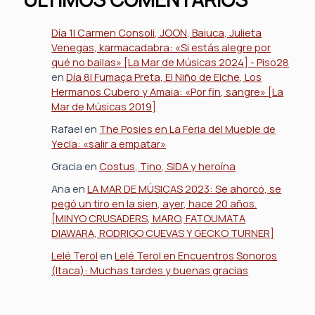
Día 1| Carmen Consoli, JOON, Baiuca, Julieta
Venegas, karmacadabra: «Si estás alegre por
qué no bailas» [La Mar de Músicas 2024] - Piso28
en
Día 8| Fumaça Preta, El Niño de Elche, Los
Hermanos Cubero y Amaia: «Por fin, sangre» [La
Mar de Músicas 2019]
Rafael
en
The Posies en La Feria del Mueble de
Yecla: «salir a empatar»
Gracia
en
Costus, Tino, SIDA y heroína
Ana
en
LA MAR DE MÚSICAS 2023: Se ahorcó, se
pegó un tiro en la sien, ayer, hace 20 años.
[MINYO CRUSADERS, MARO, FATOUMATA
DIAWARA, RODRIGO CUEVAS Y GECKO TURNER]
Lelé Terol
en
Lelé Terol en Encuentros Sonoros
(Itaca): Muchas tardes y buenas gracias