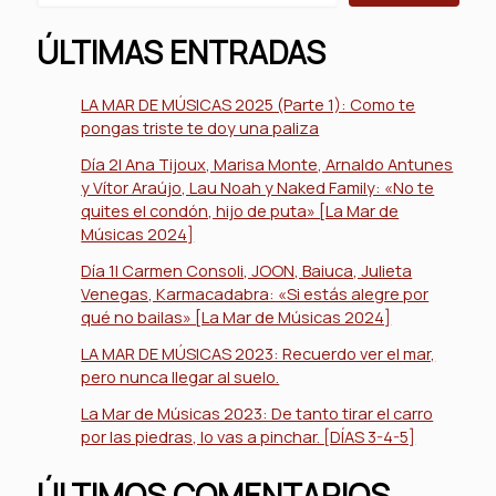
ÚLTIMAS ENTRADAS
LA MAR DE MÚSICAS 2025 (Parte 1): Como te
pongas triste te doy una paliza
Día 2| Ana Tijoux, Marisa Monte, Arnaldo Antunes
y Vítor Araújo, Lau Noah y Naked Family: «No te
quites el condón, hijo de puta» [La Mar de
Músicas 2024]
Día 1| Carmen Consoli, JOON, Baiuca, Julieta
Venegas, Karmacadabra: «Si estás alegre por
qué no bailas» [La Mar de Músicas 2024]
LA MAR DE MÚSICAS 2023: Recuerdo ver el mar,
pero nunca llegar al suelo.
La Mar de Músicas 2023: De tanto tirar el carro
por las piedras, lo vas a pinchar. [DÍAS 3-4-5]
ÚLTIMOS COMENTARIOS