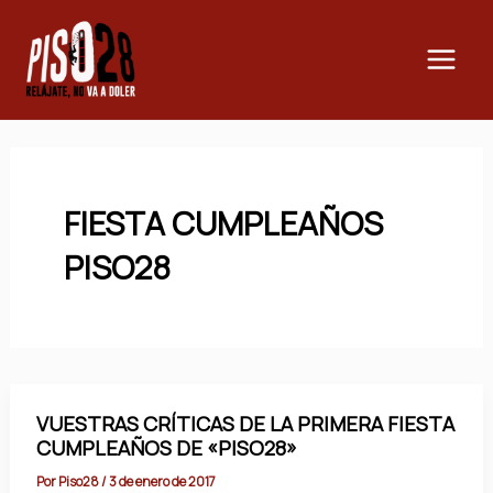
Ir
Main
al
Men
contenido
FIESTA CUMPLEAÑOS
PISO28
VUESTRAS CRÍTICAS DE LA PRIMERA FIESTA
CUMPLEAÑOS DE «PISO28»
Por
Piso28
/
3 de enero de 2017