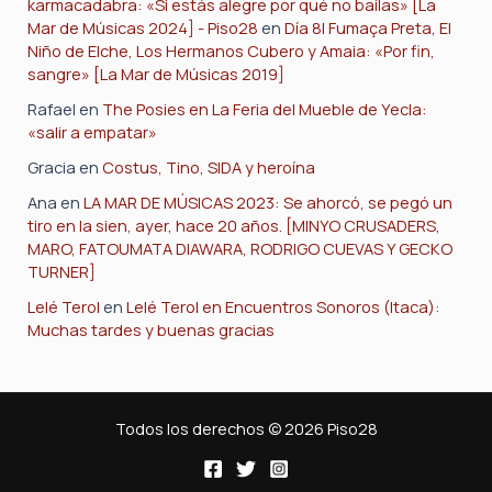
karmacadabra: «Si estás alegre por qué no bailas» [La
Mar de Músicas 2024] - Piso28
en
Día 8| Fumaça Preta, El
Niño de Elche, Los Hermanos Cubero y Amaia: «Por fin,
sangre» [La Mar de Músicas 2019]
Rafael
en
The Posies en La Feria del Mueble de Yecla:
«salir a empatar»
Gracia
en
Costus, Tino, SIDA y heroína
Ana
en
LA MAR DE MÚSICAS 2023: Se ahorcó, se pegó un
tiro en la sien, ayer, hace 20 años. [MINYO CRUSADERS,
MARO, FATOUMATA DIAWARA, RODRIGO CUEVAS Y GECKO
TURNER]
Lelé Terol
en
Lelé Terol en Encuentros Sonoros (Itaca):
Muchas tardes y buenas gracias
Todos los derechos © 2026 Piso28