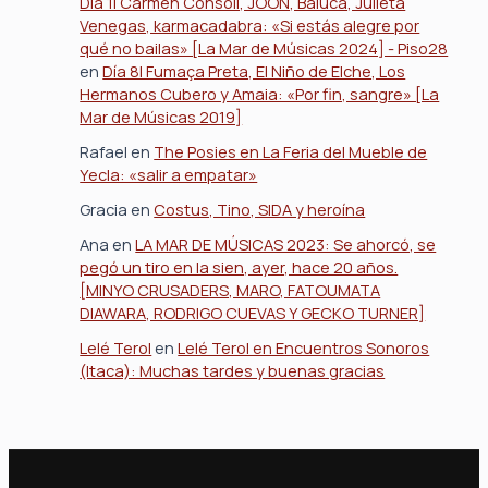
Día 1| Carmen Consoli, JOON, Baiuca, Julieta
Venegas, karmacadabra: «Si estás alegre por
qué no bailas» [La Mar de Músicas 2024] - Piso28
en
Día 8| Fumaça Preta, El Niño de Elche, Los
Hermanos Cubero y Amaia: «Por fin, sangre» [La
Mar de Músicas 2019]
Rafael
en
The Posies en La Feria del Mueble de
Yecla: «salir a empatar»
Gracia
en
Costus, Tino, SIDA y heroína
Ana
en
LA MAR DE MÚSICAS 2023: Se ahorcó, se
pegó un tiro en la sien, ayer, hace 20 años.
[MINYO CRUSADERS, MARO, FATOUMATA
DIAWARA, RODRIGO CUEVAS Y GECKO TURNER]
Lelé Terol
en
Lelé Terol en Encuentros Sonoros
(Itaca): Muchas tardes y buenas gracias