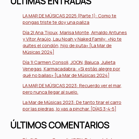
ÚLTIMAS ENTRADAS
LA MAR DE MÚSICAS 2025 (Parte 1): Como te
pongas triste te doy una paliza
Día 2| Ana Tijoux, Marisa Monte, Arnaldo Antunes
y Vítor Araújo, Lau Noah y Naked Family: «No te
quites el condón, hijo de puta» [La Mar de
Músicas 2024]
Día 1| Carmen Consoli, JOON, Baiuca, Julieta
Venegas, Karmacadabra: «Si estás alegre por
qué no bailas» [La Mar de Músicas 2024]
LA MAR DE MÚSICAS 2023: Recuerdo ver el mar,
pero nunca llegar al suelo.
La Mar de Músicas 2023: De tanto tirar el carro
por las piedras, lo vas a pinchar. [DÍAS 3-4-5]
ÚLTIMOS COMENTARIOS