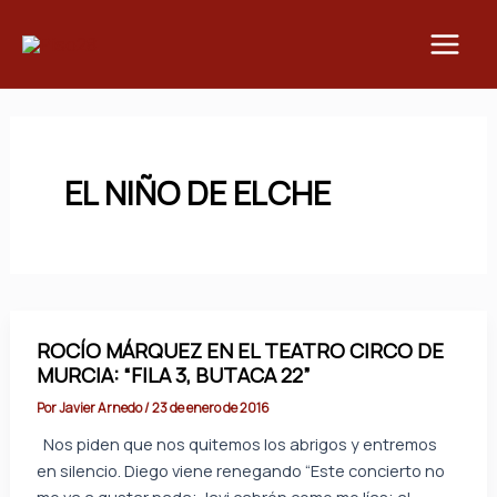
Ir
Main
al
Men
contenido
EL NIÑO DE ELCHE
ROCÍO MÁRQUEZ EN EL TEATRO CIRCO DE
MURCIA: “FILA 3, BUTACA 22”
Por
Javier Arnedo
/
23 de enero de 2016
Nos piden que nos quitemos los abrigos y entremos
en silencio. Diego viene renegando “Este concierto no