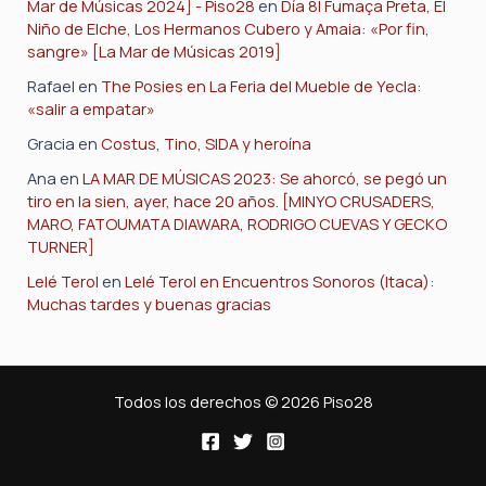
Mar de Músicas 2024] - Piso28
en
Día 8| Fumaça Preta, El
Niño de Elche, Los Hermanos Cubero y Amaia: «Por fin,
sangre» [La Mar de Músicas 2019]
Rafael
en
The Posies en La Feria del Mueble de Yecla:
«salir a empatar»
Gracia
en
Costus, Tino, SIDA y heroína
Ana
en
LA MAR DE MÚSICAS 2023: Se ahorcó, se pegó un
tiro en la sien, ayer, hace 20 años. [MINYO CRUSADERS,
MARO, FATOUMATA DIAWARA, RODRIGO CUEVAS Y GECKO
TURNER]
Lelé Terol
en
Lelé Terol en Encuentros Sonoros (Itaca):
Muchas tardes y buenas gracias
Todos los derechos © 2026 Piso28