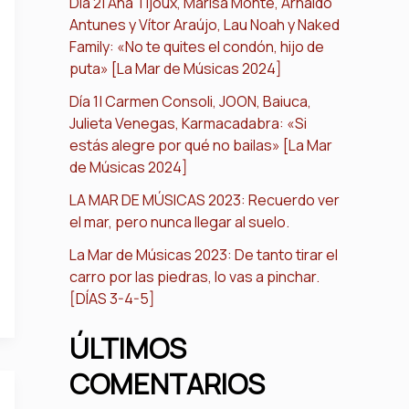
Día 2| Ana Tijoux, Marisa Monte, Arnaldo
Antunes y Vítor Araújo, Lau Noah y Naked
Family: «No te quites el condón, hijo de
puta» [La Mar de Músicas 2024]
Día 1| Carmen Consoli, JOON, Baiuca,
Julieta Venegas, Karmacadabra: «Si
estás alegre por qué no bailas» [La Mar
de Músicas 2024]
LA MAR DE MÚSICAS 2023: Recuerdo ver
el mar, pero nunca llegar al suelo.
La Mar de Músicas 2023: De tanto tirar el
carro por las piedras, lo vas a pinchar.
[DÍAS 3-4-5]
ÚLTIMOS
COMENTARIOS