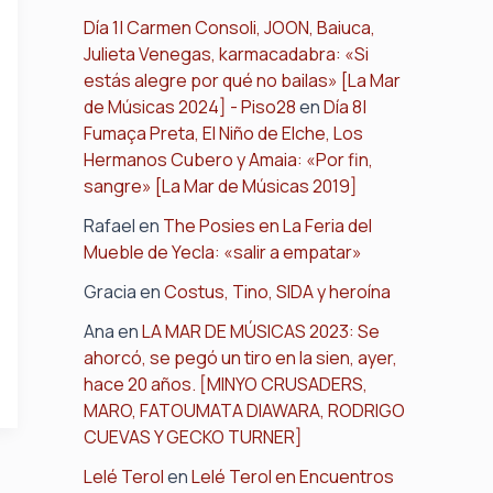
Día 1| Carmen Consoli, JOON, Baiuca,
Julieta Venegas, karmacadabra: «Si
estás alegre por qué no bailas» [La Mar
de Músicas 2024] - Piso28
en
Día 8|
Fumaça Preta, El Niño de Elche, Los
Hermanos Cubero y Amaia: «Por fin,
sangre» [La Mar de Músicas 2019]
Rafael
en
The Posies en La Feria del
Mueble de Yecla: «salir a empatar»
Gracia
en
Costus, Tino, SIDA y heroína
Ana
en
LA MAR DE MÚSICAS 2023: Se
ahorcó, se pegó un tiro en la sien, ayer,
hace 20 años. [MINYO CRUSADERS,
MARO, FATOUMATA DIAWARA, RODRIGO
CUEVAS Y GECKO TURNER]
Lelé Terol
en
Lelé Terol en Encuentros