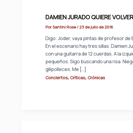
DAMIEN JURADO QUIERE VOLVER
Por
Santini Rose
/
23 de julio de 2016
Digo: Joder, vaya pintas de profesor de B
En el escenario hay tres sillas. Damien Ju
con una guitarra de 12 cuerdas. A la izq
pequeños. Sigo buscando una risa. Niego
gilipolleces. Me […]
,
,
Conciertos
Críticas
Crónicas