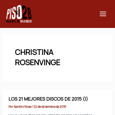
Ir
Main
al
Men
contenido
CHRISTINA
ROSENVINGE
LOS 21 MEJORES DISCOS DE 2015 (I)
Por
Santini Rose
/
22 de diciembre de 2015
Llevo unos días enclaustrado en mis aposentos,