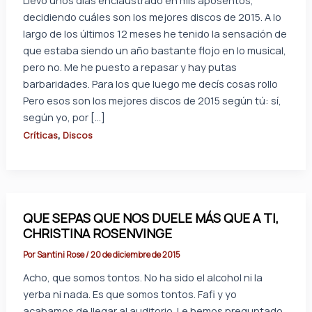
decidiendo cuáles son los mejores discos de 2015. A lo
largo de los últimos 12 meses he tenido la sensación de
que estaba siendo un año bastante flojo en lo musical,
pero no. Me he puesto a repasar y hay putas
barbaridades. Para los que luego me decís cosas rollo
Pero esos son los mejores discos de 2015 según tú: sí,
según yo, por […]
,
Críticas
Discos
QUE SEPAS QUE NOS DUELE MÁS QUE A TI,
CHRISTINA ROSENVINGE
Por
Santini Rose
/
20 de diciembre de 2015
Acho, que somos tontos. No ha sido el alcohol ni la
yerba ni nada. Es que somos tontos. Fafi y yo
acabamos de llegar al auditorio. Le hemos preguntado