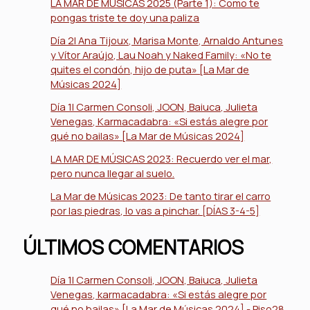
LA MAR DE MÚSICAS 2025 (Parte 1): Como te
pongas triste te doy una paliza
Día 2| Ana Tijoux, Marisa Monte, Arnaldo Antunes
y Vítor Araújo, Lau Noah y Naked Family: «No te
quites el condón, hijo de puta» [La Mar de
Músicas 2024]
Día 1| Carmen Consoli, JOON, Baiuca, Julieta
Venegas, Karmacadabra: «Si estás alegre por
qué no bailas» [La Mar de Músicas 2024]
LA MAR DE MÚSICAS 2023: Recuerdo ver el mar,
pero nunca llegar al suelo.
La Mar de Músicas 2023: De tanto tirar el carro
por las piedras, lo vas a pinchar. [DÍAS 3-4-5]
ÚLTIMOS COMENTARIOS
Día 1| Carmen Consoli, JOON, Baiuca, Julieta
Venegas, karmacadabra: «Si estás alegre por
qué no bailas» [La Mar de Músicas 2024] - Piso28