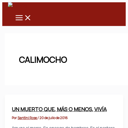
Main
Ir
Menu
al
contenido
CALIMOCHO
UN MUERTO QUE, MÁS O MENOS, VIVÍA
Por
Santini Rose
/
20 de julio de 2016
Arruga el morro. Se encoge de hombros. Es el portero.