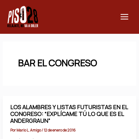
Ir
Main
al
Men
contenido
BAR EL CONGRESO
LOS ALAMBRES Y LISTAS FUTURISTAS EN EL
CONGRESO: “EXPLÍCAME TÚ LO QUE ES EL
ANDERGRAUN”
Por
Mario L. Amigo
/
12 de enero de 2016