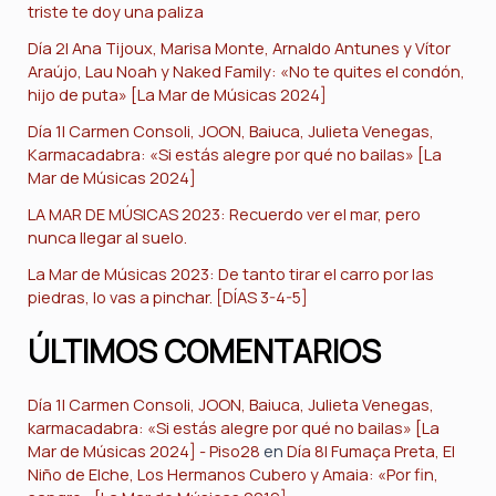
triste te doy una paliza
Día 2| Ana Tijoux, Marisa Monte, Arnaldo Antunes y Vítor
Araújo, Lau Noah y Naked Family: «No te quites el condón,
hijo de puta» [La Mar de Músicas 2024]
Día 1| Carmen Consoli, JOON, Baiuca, Julieta Venegas,
Karmacadabra: «Si estás alegre por qué no bailas» [La
Mar de Músicas 2024]
LA MAR DE MÚSICAS 2023: Recuerdo ver el mar, pero
nunca llegar al suelo.
La Mar de Músicas 2023: De tanto tirar el carro por las
piedras, lo vas a pinchar. [DÍAS 3-4-5]
ÚLTIMOS COMENTARIOS
Día 1| Carmen Consoli, JOON, Baiuca, Julieta Venegas,
karmacadabra: «Si estás alegre por qué no bailas» [La
Mar de Músicas 2024] - Piso28
en
Día 8| Fumaça Preta, El
Niño de Elche, Los Hermanos Cubero y Amaia: «Por fin,