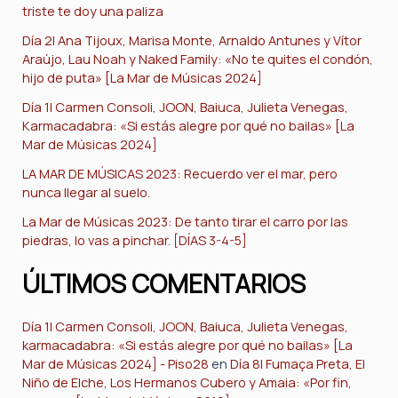
triste te doy una paliza
Día 2| Ana Tijoux, Marisa Monte, Arnaldo Antunes y Vítor
Araújo, Lau Noah y Naked Family: «No te quites el condón,
hijo de puta» [La Mar de Músicas 2024]
Día 1| Carmen Consoli, JOON, Baiuca, Julieta Venegas,
Karmacadabra: «Si estás alegre por qué no bailas» [La
Mar de Músicas 2024]
LA MAR DE MÚSICAS 2023: Recuerdo ver el mar, pero
nunca llegar al suelo.
La Mar de Músicas 2023: De tanto tirar el carro por las
piedras, lo vas a pinchar. [DÍAS 3-4-5]
ÚLTIMOS COMENTARIOS
Día 1| Carmen Consoli, JOON, Baiuca, Julieta Venegas,
karmacadabra: «Si estás alegre por qué no bailas» [La
Mar de Músicas 2024] - Piso28
en
Día 8| Fumaça Preta, El
Niño de Elche, Los Hermanos Cubero y Amaia: «Por fin,