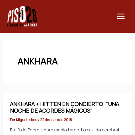
Ir
Main
al
Men
contenido
ANKHARA
ANKHARA + HITTEN EN CONCIERTO: "UNA
NOCHE DE ACORDES MÁGICOS"
Por
Miguel el loco
/
22 de enero de 2016
Era 9 de Enero sobre media tarde. La crujida cerebral