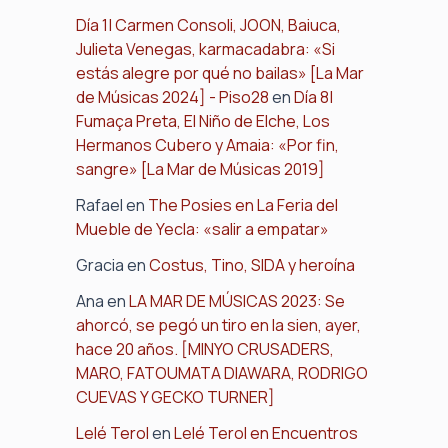
Día 1| Carmen Consoli, JOON, Baiuca,
Julieta Venegas, karmacadabra: «Si
estás alegre por qué no bailas» [La Mar
de Músicas 2024] - Piso28
en
Día 8|
Fumaça Preta, El Niño de Elche, Los
Hermanos Cubero y Amaia: «Por fin,
sangre» [La Mar de Músicas 2019]
Rafael
en
The Posies en La Feria del
Mueble de Yecla: «salir a empatar»
Gracia
en
Costus, Tino, SIDA y heroína
Ana
en
LA MAR DE MÚSICAS 2023: Se
ahorcó, se pegó un tiro en la sien, ayer,
hace 20 años. [MINYO CRUSADERS,
MARO, FATOUMATA DIAWARA, RODRIGO
CUEVAS Y GECKO TURNER]
Lelé Terol
en
Lelé Terol en Encuentros