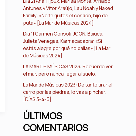
Día 2| Ana Tijoux, Marisa Monte, Arnaldo
Antunes y Vítor Araújo, Lau Noah y Naked
Family: «No te quites el condón, hijo de
puta» [La Mar de Músicas 2024]
Día 1| Carmen Consoli, JOON, Baiuca,
Julieta Venegas, Karmacadabra: «Si
estás alegre por qué no bailas» [La Mar
de Músicas 2024]
LA MAR DE MÚSICAS 2023: Recuerdo ver
el mar, pero nunca llegar al suelo.
La Mar de Músicas 2023: De tanto tirar el
carro por las piedras, lo vas a pinchar.
[DÍAS 3-4-5]
ÚLTIMOS
COMENTARIOS