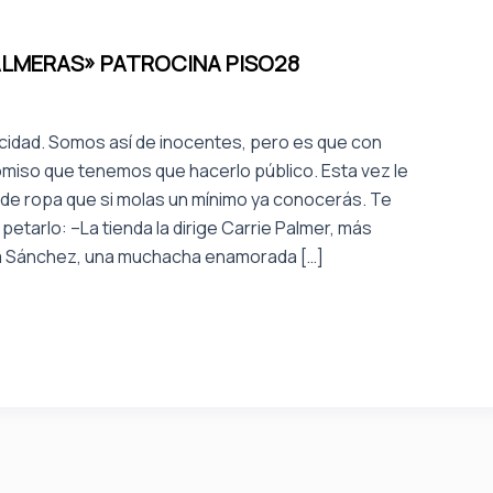
PALMERAS» PATROCINA PISO28
idad. Somos así de inocentes, pero es que con
miso que tenemos que hacerlo público. Esta vez le
da de ropa que si molas un mínimo ya conocerás. Te
tarlo: –La tienda la dirige Carrie Palmer, más
a Sánchez, una muchacha enamorada […]