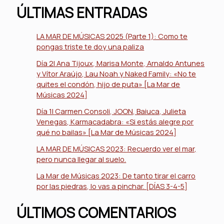
ÚLTIMAS ENTRADAS
LA MAR DE MÚSICAS 2025 (Parte 1): Como te
pongas triste te doy una paliza
Día 2| Ana Tijoux, Marisa Monte, Arnaldo Antunes
y Vítor Araújo, Lau Noah y Naked Family: «No te
quites el condón, hijo de puta» [La Mar de
Músicas 2024]
Día 1| Carmen Consoli, JOON, Baiuca, Julieta
Venegas, Karmacadabra: «Si estás alegre por
qué no bailas» [La Mar de Músicas 2024]
LA MAR DE MÚSICAS 2023: Recuerdo ver el mar,
pero nunca llegar al suelo.
La Mar de Músicas 2023: De tanto tirar el carro
por las piedras, lo vas a pinchar. [DÍAS 3-4-5]
ÚLTIMOS COMENTARIOS