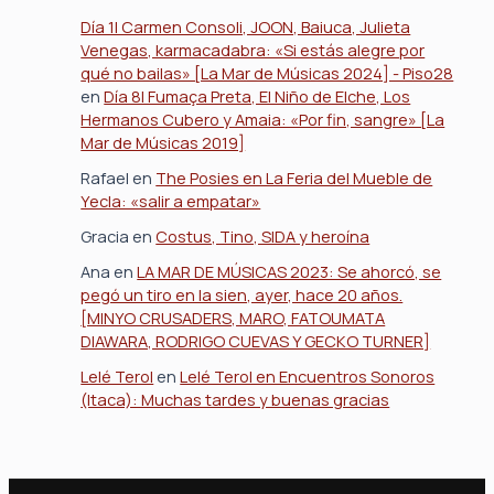
Día 1| Carmen Consoli, JOON, Baiuca, Julieta
Venegas, karmacadabra: «Si estás alegre por
qué no bailas» [La Mar de Músicas 2024] - Piso28
en
Día 8| Fumaça Preta, El Niño de Elche, Los
Hermanos Cubero y Amaia: «Por fin, sangre» [La
Mar de Músicas 2019]
Rafael
en
The Posies en La Feria del Mueble de
Yecla: «salir a empatar»
Gracia
en
Costus, Tino, SIDA y heroína
Ana
en
LA MAR DE MÚSICAS 2023: Se ahorcó, se
pegó un tiro en la sien, ayer, hace 20 años.
[MINYO CRUSADERS, MARO, FATOUMATA
DIAWARA, RODRIGO CUEVAS Y GECKO TURNER]
Lelé Terol
en
Lelé Terol en Encuentros Sonoros
(Itaca): Muchas tardes y buenas gracias