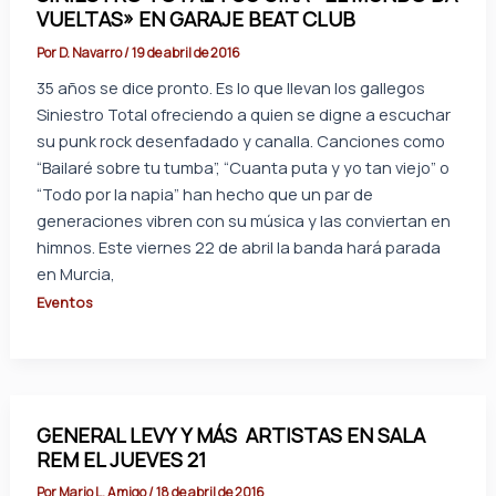
VUELTAS» EN GARAJE BEAT CLUB
Por
D. Navarro
/
19 de abril de 2016
35 años se dice pronto. Es lo que llevan los gallegos
Siniestro Total ofreciendo a quien se digne a escuchar
su punk rock desenfadado y canalla. Canciones como
“Bailaré sobre tu tumba”, “Cuanta puta y yo tan viejo” o
“Todo por la napia” han hecho que un par de
generaciones vibren con su música y las conviertan en
himnos. Este viernes 22 de abril la banda hará parada
en Murcia,
Eventos
GENERAL LEVY Y MÁS ARTISTAS EN SALA
REM EL JUEVES 21
Por
Mario L. Amigo
/
18 de abril de 2016