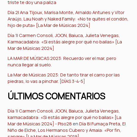
triste te doy una paliza
Día 2| Ana Tijoux, Marisa Monte, Arnaldo Antunes y Vítor
Araújo, Lau Noah y Naked Family: «No te quites el condón,
hijo de puta» [La Mar de Músicas 2024]
Día 1| Carmen Consoli, JOON, Baiuca, Julieta Venegas,
Karmacadabra: «Si estás alegre por qué no bailas» [La
Mar de Músicas 2024]
LA MAR DE MÚSICAS 2023: Recuerdo ver el mar, pero
nunca llegar al suelo.
La Mar de Músicas 2023: De tanto tirar el carro por las
piedras, lo vas a pinchar. [DÍAS 3-4-5]
ÚLTIMOS COMENTARIOS
Día 1| Carmen Consoli, JOON, Baiuca, Julieta Venegas,
karmacadabra: «Si estás alegre por qué no bailas» [La
Mar de Músicas 2024] - Piso28
en
Día 8| Fumaça Preta, El
Niño de Elche, Los Hermanos Cubero y Amaia: «Por fin,
sangre» [La Mar de Músicas 2019]