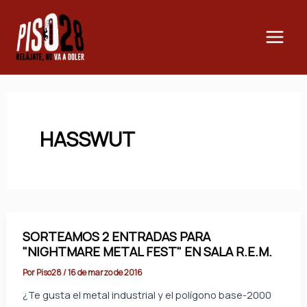
Ir
Main
al
Men
contenido
HASSWUT
SORTEAMOS 2 ENTRADAS PARA
"NIGHTMARE METAL FEST" EN SALA R.E.M.
Por
Piso28
/
16 de marzo de 2016
¿Te gusta el metal industrial y el polígono base-2000