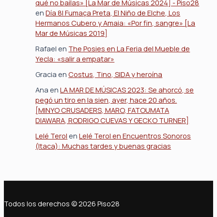
qué no bailas» [La Mar de Músicas 2024] - Piso28
en
Día 8| Fumaça Preta, El Niño de Elche, Los
Hermanos Cubero y Amaia: «Por fin, sangre» [La
Mar de Músicas 2019]
Rafael
en
The Posies en La Feria del Mueble de
Yecla: «salir a empatar»
Gracia
en
Costus, Tino, SIDA y heroína
Ana
en
LA MAR DE MÚSICAS 2023: Se ahorcó, se
pegó un tiro en la sien, ayer, hace 20 años.
[MINYO CRUSADERS, MARO, FATOUMATA
DIAWARA, RODRIGO CUEVAS Y GECKO TURNER]
Lelé Terol
en
Lelé Terol en Encuentros Sonoros
(Itaca): Muchas tardes y buenas gracias
Todos los derechos © 2026 Piso28