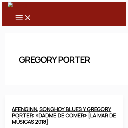
Main
Ir
Menu
al
contenido
GREGORY PORTER
AFENGINN, SONGHOY BLUES Y GREGORY
PORTER: «DADME DE COMER» [LA MAR DE
MÚSICAS 2018]