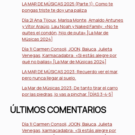
LA MAR DE MÚSICAS 2025 (Parte 1): Como te
pongas triste te doy una paliza
Día 2| Ana Tijoux, Marisa Monte, Arnaldo Antunes
y Vítor Araújo, Lau Noah y Naked Family: «No te
quites el condón, hijo de puta» [La Mar de
Músicas 2024]
Día 1| Carmen Consoli, JOON, Baiuca, Julieta
Venegas, Karmacadabra: «Si estás alegre por
qué no bailas» [La Mar de Músicas 2024]
LA MAR DE MÚSICAS 2023: Recuerdo ver el mar,
pero nunca llegar al suelo.
La Mar de Músicas 2023: De tanto tirar el carro
por las piedras, lo vas a pinchar. [DÍAS 3-4-5]
ÚLTIMOS COMENTARIOS
Día 1| Carmen Consoli, JOON, Baiuca, Julieta
Venegas, karmacadabra: «Si estás alegre por