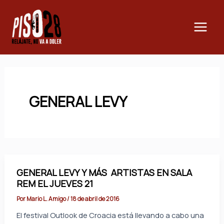
Ir
Main
al
Men
contenido
GENERAL LEVY
GENERAL LEVY Y MÁS ARTISTAS EN SALA
REM EL JUEVES 21
Por
Mario L. Amigo
/
18 de abril de 2016
El festival Outlook de Croacia está llevando a cabo una