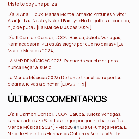
triste te doy una paliza
Día 2| Ana Tijoux, Marisa Monte, Arnaldo Antunes y Vítor
Araújo, Lau Noah y Naked Family: «No te quites el condón,
hijo de puta» [La Mar de Músicas 2024]
Día 1| Carmen Consoli, JOON, Baiuca, Julieta Venegas,
Karmacadabra: «Si estás alegre por qué no bailas» [La
Mar de Músicas 2024]
LA MAR DE MÚSICAS 2023: Recuerdo ver el mar, pero
nunca llegar al suelo.
La Mar de Músicas 2023: De tanto tirar el carro por las
piedras, lo vas a pinchar. [DÍAS 3-4-5]
ÚLTIMOS COMENTARIOS
Día 1| Carmen Consoli, JOON, Baiuca, Julieta Venegas,
karmacadabra: «Si estás alegre por qué no bailas» [La
Mar de Músicas 2024] - Piso28
en
Día 8| Fumaça Preta, El
Niño de Elche, Los Hermanos Cubero y Amaia: «Por fin,