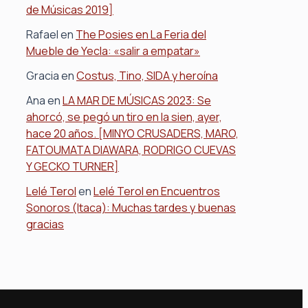
de Músicas 2019]
Rafael
en
The Posies en La Feria del
Mueble de Yecla: «salir a empatar»
Gracia
en
Costus, Tino, SIDA y heroína
Ana
en
LA MAR DE MÚSICAS 2023: Se
ahorcó, se pegó un tiro en la sien, ayer,
hace 20 años. [MINYO CRUSADERS, MARO,
FATOUMATA DIAWARA, RODRIGO CUEVAS
Y GECKO TURNER]
Lelé Terol
en
Lelé Terol en Encuentros
Sonoros (Itaca): Muchas tardes y buenas
gracias