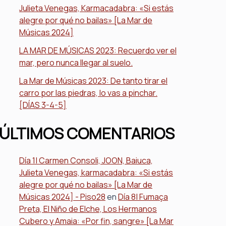
Julieta Venegas, Karmacadabra: «Si estás
alegre por qué no bailas» [La Mar de
Músicas 2024]
LA MAR DE MÚSICAS 2023: Recuerdo ver el
mar, pero nunca llegar al suelo.
La Mar de Músicas 2023: De tanto tirar el
carro por las piedras, lo vas a pinchar.
[DÍAS 3-4-5]
ÚLTIMOS COMENTARIOS
Día 1| Carmen Consoli, JOON, Baiuca,
Julieta Venegas, karmacadabra: «Si estás
alegre por qué no bailas» [La Mar de
Músicas 2024] - Piso28
en
Día 8| Fumaça
Preta, El Niño de Elche, Los Hermanos
Cubero y Amaia: «Por fin, sangre» [La Mar