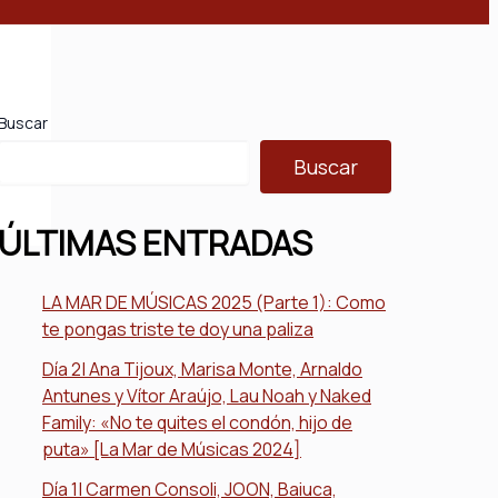
Buscar
Buscar
ÚLTIMAS ENTRADAS
LA MAR DE MÚSICAS 2025 (Parte 1): Como
te pongas triste te doy una paliza
Día 2| Ana Tijoux, Marisa Monte, Arnaldo
Antunes y Vítor Araújo, Lau Noah y Naked
Family: «No te quites el condón, hijo de
puta» [La Mar de Músicas 2024]
Día 1| Carmen Consoli, JOON, Baiuca,