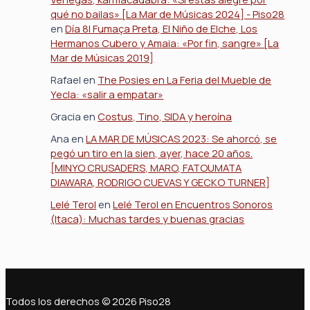
qué no bailas» [La Mar de Músicas 2024] - Piso28
en
Día 8| Fumaça Preta, El Niño de Elche, Los
Hermanos Cubero y Amaia: «Por fin, sangre» [La
Mar de Músicas 2019]
Rafael
en
The Posies en La Feria del Mueble de
Yecla: «salir a empatar»
Gracia
en
Costus, Tino, SIDA y heroína
Ana
en
LA MAR DE MÚSICAS 2023: Se ahorcó, se
pegó un tiro en la sien, ayer, hace 20 años.
[MINYO CRUSADERS, MARO, FATOUMATA
DIAWARA, RODRIGO CUEVAS Y GECKO TURNER]
Lelé Terol
en
Lelé Terol en Encuentros Sonoros
(Itaca): Muchas tardes y buenas gracias
Todos los derechos © 2026 Piso28