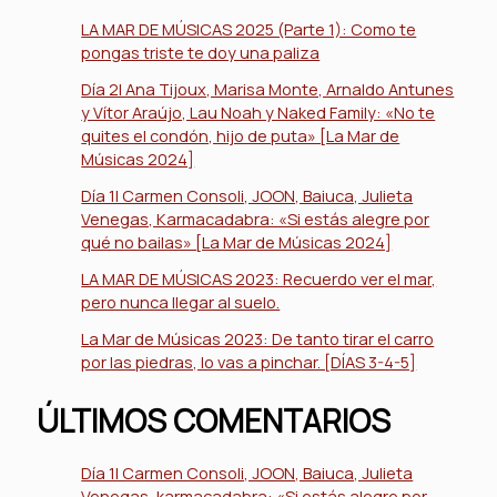
LA MAR DE MÚSICAS 2025 (Parte 1): Como te
pongas triste te doy una paliza
Día 2| Ana Tijoux, Marisa Monte, Arnaldo Antunes
y Vítor Araújo, Lau Noah y Naked Family: «No te
quites el condón, hijo de puta» [La Mar de
Músicas 2024]
Día 1| Carmen Consoli, JOON, Baiuca, Julieta
Venegas, Karmacadabra: «Si estás alegre por
qué no bailas» [La Mar de Músicas 2024]
LA MAR DE MÚSICAS 2023: Recuerdo ver el mar,
pero nunca llegar al suelo.
La Mar de Músicas 2023: De tanto tirar el carro
por las piedras, lo vas a pinchar. [DÍAS 3-4-5]
ÚLTIMOS COMENTARIOS
Día 1| Carmen Consoli, JOON, Baiuca, Julieta
Venegas, karmacadabra: «Si estás alegre por