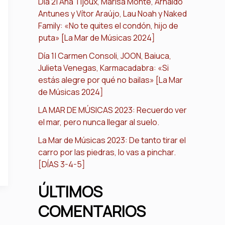
Día 2| Ana Tijoux, Marisa Monte, Arnaldo
Antunes y Vítor Araújo, Lau Noah y Naked
Family: «No te quites el condón, hijo de
puta» [La Mar de Músicas 2024]
Día 1| Carmen Consoli, JOON, Baiuca,
Julieta Venegas, Karmacadabra: «Si
estás alegre por qué no bailas» [La Mar
de Músicas 2024]
LA MAR DE MÚSICAS 2023: Recuerdo ver
el mar, pero nunca llegar al suelo.
La Mar de Músicas 2023: De tanto tirar el
carro por las piedras, lo vas a pinchar.
[DÍAS 3-4-5]
ÚLTIMOS
COMENTARIOS