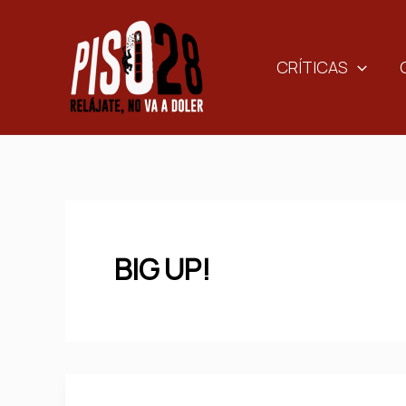
Ir
al
contenido
CRÍTICAS
BIG UP!