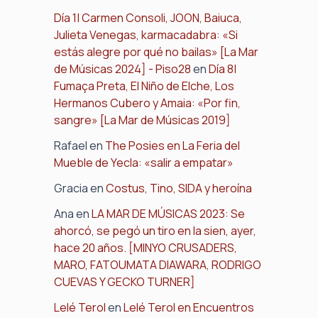
Día 1| Carmen Consoli, JOON, Baiuca,
Julieta Venegas, karmacadabra: «Si
estás alegre por qué no bailas» [La Mar
de Músicas 2024] - Piso28
en
Día 8|
Fumaça Preta, El Niño de Elche, Los
Hermanos Cubero y Amaia: «Por fin,
sangre» [La Mar de Músicas 2019]
Rafael
en
The Posies en La Feria del
Mueble de Yecla: «salir a empatar»
Gracia
en
Costus, Tino, SIDA y heroína
Ana
en
LA MAR DE MÚSICAS 2023: Se
ahorcó, se pegó un tiro en la sien, ayer,
hace 20 años. [MINYO CRUSADERS,
MARO, FATOUMATA DIAWARA, RODRIGO
CUEVAS Y GECKO TURNER]
Lelé Terol
en
Lelé Terol en Encuentros