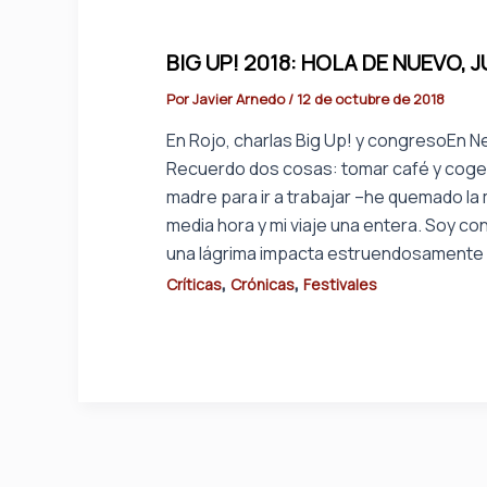
BIG UP! 2018: HOLA DE NUEVO, 
Por
Javier Arnedo
/
12 de octubre de 2018
En Rojo, charlas Big Up! y congresoEn N
Recuerdo dos cosas: tomar café y coger
madre para ir a trabajar –he quemado la 
media hora y mi viaje una entera. Soy co
una lágrima impacta estruendosamente 
,
,
Críticas
Crónicas
Festivales