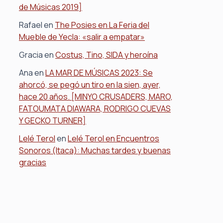
de Músicas 2019]
Rafael
en
The Posies en La Feria del
Mueble de Yecla: «salir a empatar»
Gracia
en
Costus, Tino, SIDA y heroína
Ana
en
LA MAR DE MÚSICAS 2023: Se
ahorcó, se pegó un tiro en la sien, ayer,
hace 20 años. [MINYO CRUSADERS, MARO,
FATOUMATA DIAWARA, RODRIGO CUEVAS
Y GECKO TURNER]
Lelé Terol
en
Lelé Terol en Encuentros
Sonoros (Itaca): Muchas tardes y buenas
gracias