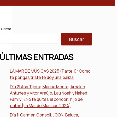
Buscar
Buscar
ÚLTIMAS ENTRADAS
LA MAR DE MÚSICAS 2025 (Parte 1): Como
te pongas triste te doy una paliza
Día 2| Ana Tijoux, Marisa Monte, Arnaldo
Antunes y Vítor Araújo, Lau Noah y Naked
Family: «No te quites el condón, hijo de
puta» [La Mar de Músicas 2024]
Día 1| Carmen Consoli, JOON, Baiuca,