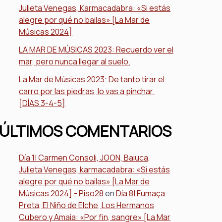
Julieta Venegas, Karmacadabra: «Si estás
alegre por qué no bailas» [La Mar de
Músicas 2024]
LA MAR DE MÚSICAS 2023: Recuerdo ver el
mar, pero nunca llegar al suelo.
La Mar de Músicas 2023: De tanto tirar el
carro por las piedras, lo vas a pinchar.
[DÍAS 3-4-5]
ÚLTIMOS COMENTARIOS
Día 1| Carmen Consoli, JOON, Baiuca,
Julieta Venegas, karmacadabra: «Si estás
alegre por qué no bailas» [La Mar de
Músicas 2024] - Piso28
en
Día 8| Fumaça
Preta, El Niño de Elche, Los Hermanos
Cubero y Amaia: «Por fin, sangre» [La Mar