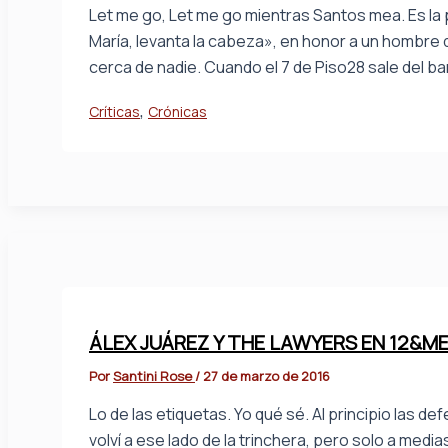
Let me go, Let me go mientras Santos mea. Es la p
María, levanta la cabeza», en honor a un hombr
cerca de nadie. Cuando el 7 de Piso28 sale del bañ
,
Críticas
Crónicas
ÁLEX JUÁREZ Y THE LAWYERS EN 12&MED
Por
Santini Rose
/
27 de marzo de 2016
Lo de las etiquetas. Yo qué sé. Al principio las d
volví a ese lado de la trinchera, pero solo a media