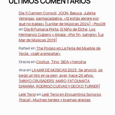
ÚLTIMOS COMENTARIOS
Día 1| Carmen Consoli, JOON, Baiuca, Julieta
Venegas, karmacadabra: «Si estás alegre por
qué no bailas» [La Mar de Músicas 2024] - Piso28
en
Día 8| Fumaça Preta, El Niño de Elche, Los
Hermanos Cubero y Amaia: «Por fin, sangre» [La
Mar de Músicas 2019]
Rafael
en
The Posies en La Feria del Mueble de
Yecla: «salir a empatar»
Gracia
en
Costus, Tino, SIDA y heroína
Ana
en
LA MAR DE MÚSICAS 2023: Se ahorcó, se
pegó un tiro en la sien, ayer, hace 20 años.
[MINYO CRUSADERS, MARO, FATOUMATA
DIAWARA, RODRIGO CUEVAS Y GECKO TURNER]
Lelé Terol
en
Lelé Terol en Encuentros Sonoros
(Itaca): Muchas tardes y buenas gracias