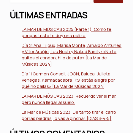
ÚLTIMAS ENTRADAS
LA MAR DE MÚSICAS 2025 (Parte 1): Como te
pongas triste te doy una paliza
Día 2| Ana Tijoux, Marisa Monte, Arnaldo Antunes
y Vítor Araújo, Lau Noah y Naked Family: «No te
quites el condón, hijo de puta» [La Mar de
Músicas 2024]
Día 1| Carmen Consoli, JOON, Baiuca, Julieta
Venegas, Karmacadabra: «Si estás alegre por
qué no bailas» [La Mar de Músicas 2024]
LA MAR DE MÚSICAS 2023: Recuerdo ver el mar,
pero nunca llegar al suelo.
La Mar de Músicas 2023: De tanto tirar el carro
por las piedras, lo vas a pinchar. [DÍAS 3-4-5]