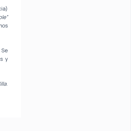
ia)
ple”
imos
. Se
s y
lla
.