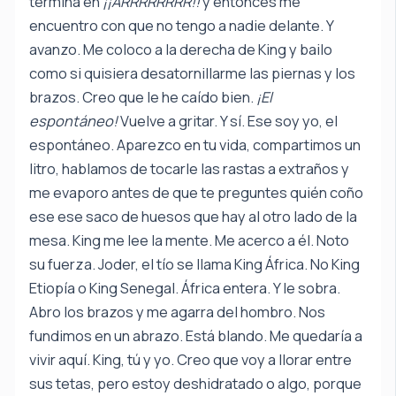
termina en
¡¡ARRRRRRRR!!
y entonces me
encuentro con que no tengo a nadie delante. Y
avanzo. Me coloco a la derecha de King y bailo
como si quisiera desatornillarme las piernas y los
brazos. Creo que le he caído bien.
¡El
espontáneo!
Vuelve a gritar. Y sí. Ese soy yo, el
espontáneo. Aparezco en tu vida, compartimos un
litro, hablamos de tocarle las rastas a extraños y
me evaporo antes de que te preguntes quién coño
ese ese saco de huesos que hay al otro lado de la
mesa. King me lee la mente. Me acerco a él. Noto
su fuerza. Joder, el tío se llama King África. No King
Etiopía o King Senegal. África entera. Y le sobra.
Abro los brazos y me agarra del hombro. Nos
fundimos en un abrazo. Está blando. Me quedaría a
vivir aquí. King, tú y yo. Creo que voy a llorar entre
sus tetas, pero estoy deshidratado o algo, porque