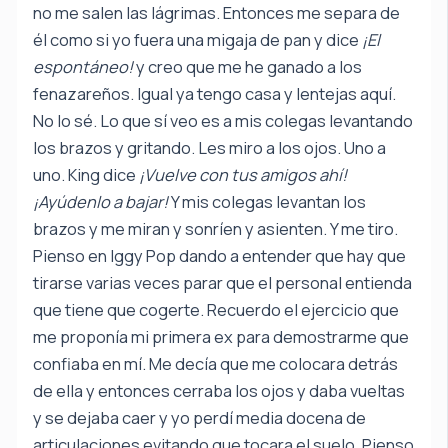
no me salen las lágrimas. Entonces me separa de
él como si yo fuera una migaja de pan y dice
¡El
espontáneo!
y creo que me he ganado a los
fenazareños. Igual ya tengo casa y lentejas aquí.
No lo sé. Lo que sí veo es a mis colegas levantando
los brazos y gritando. Les miro a los ojos. Uno a
uno. King dice
¡Vuelve con tus amigos ahí!
¡Ayúdenlo a bajar!
Y mis colegas levantan los
brazos y me miran y sonríen y asienten. Y me tiro.
Pienso en Iggy Pop dando a entender que hay que
tirarse varias veces parar que el personal entienda
que tiene que cogerte. Recuerdo el ejercicio que
me proponía mi primera ex para demostrarme que
confiaba en mí. Me decía que me colocara detrás
de ella y entonces cerraba los ojos y daba vueltas
y se dejaba caer y yo perdí media docena de
articulaciones evitando que tocara el suelo. Pienso