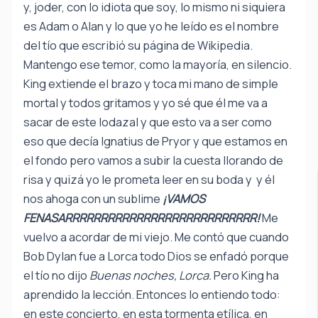
y, joder, con lo idiota que soy, lo mismo ni siquiera
es Adam o Alan y lo que yo he leído es el nombre
del tío que escribió su página de Wikipedia.
Mantengo ese temor, como la mayoría, en silencio.
King extiende el brazo y toca mi mano de simple
mortal y todos gritamos y yo sé que él me va a
sacar de este lodazal y que esto va a ser como
eso que decía Ignatius de Pryor y que estamos en
el fondo pero vamos a subir la cuesta llorando de
risa y quizá yo le prometa leer en su boda y y él
nos ahoga con un sublime
¡VAMOS
FENASARRRRRRRRRRRRRRRRRRRRRRRRRRR!
Me
vuelvo a acordar de mi viejo. Me contó que cuando
Bob Dylan fue a Lorca todo Dios se enfadó porque
el tío no dijo
Buenas noches, Lorca.
Pero King ha
aprendido la lección. Entonces lo entiendo todo:
en este concierto, en esta tormenta etílica, en