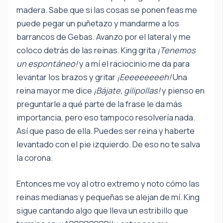
madera. Sabe que si las cosas se ponen feas me
puede pegar un puñetazo y mandarme a los
barrancos de Gebas. Avanzo por el lateral y me
coloco detrás de las reinas. King grita
¡Tenemos
un espontáneo!
y a mí el raciocinio me da para
levantar los brazos y gritar
¡Eeeeeeeeeh!
Una
reina mayor me dice
¡Bájate, gilipollas!
y pienso en
preguntarle a qué parte de la frase le da más
importancia, pero eso tampoco resolvería nada.
Así que paso de ella. Puedes ser reina y haberte
levantado con el pie izquierdo. De eso no te salva
la corona.
Entonces me voy al otro extremo y noto cómo las
reinas medianas y pequeñas se alejan de mí. King
sigue cantando algo que lleva un estribillo que