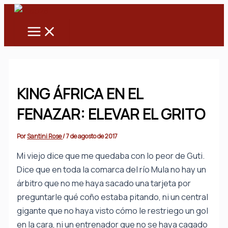
Main
Ir
Menu
al
contenido
KING ÁFRICA EN EL
FENAZAR: ELEVAR EL GRITO
Por
Santini Rose
/
7 de agosto de 2017
Mi viejo dice que me quedaba con lo peor de Guti.
Dice que en toda la comarca del río Mula no hay un
árbitro que no me haya sacado una tarjeta por
preguntarle qué coño estaba pitando, ni un central
gigante que no haya visto cómo le restriego un gol
en la cara, ni un entrenador que no se haya cagado