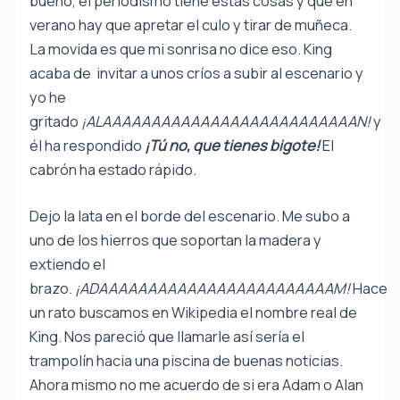
bueno, el periodismo tiene estas cosas y que en
verano hay que apretar el culo y tirar de muñeca.
La movida es que mi sonrisa no dice eso. King
acaba de invitar a unos críos a subir al escenario y
yo he
gritado
¡ALAAAAAAAAAAAAAAAAAAAAAAAAAAN!
y
él ha respondido
¡Tú no, que tienes bigote!
El
cabrón ha estado rápido.
Dejo la lata en el borde del escenario. Me subo a
uno de los hierros que soportan la madera y
extiendo el
brazo.
¡ADAAAAAAAAAAAAAAAAAAAAAAAAM!
Hace
un rato buscamos en Wikipedia el nombre real de
King. Nos pareció que llamarle así sería el
trampolín hacia una piscina de buenas noticias.
Ahora mismo no me acuerdo de si era Adam o Alan