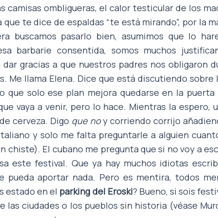
las camisas ombligueras, el calor testicular de los mac
a que te dice de espaldas “te está mirando”, por la ma
uiera buscamos pasarlo bien, asumimos que lo ha
sa barbarie consentida, somos muchos justifica
dar gracias a que nuestros padres nos obligaron du
s. Me llama Elena. Dice que está discutiendo sobre 
o que solo ese plan mejora quedarse en la puerta 
que vaya a venir, pero lo hace. Mientras la espero, 
 de cerveza. Digo
que
no
y corriendo corrijo añadie
italiano y solo me falta preguntarle a alguien cuan
un chiste). El cubano me pregunta que si no voy a esc
sa este festival. Que ya hay muchos idiotas escri
ue pueda aportar nada. Pero es mentira, todos men
is estado en el
parking del Eroski
? Bueno, si sois fes
de las ciudades o los pueblos sin historia (véase Mu