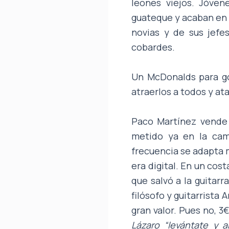
leones viejos. Jóven
guateque y acaban en u
novias y de sus jefes
cobardes.
Un McDonalds para go
atraerlos a todos y ata
Paco Martínez vende 
metido ya en la cam
frecuencia se adapta me
era digital. En un cos
que salvó a la guitarr
filósofo y guitarrista
gran valor. Pues no, 3
Lázaro “levántate y 