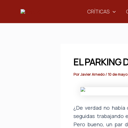
Ir
CRÍTICAS
al
contenido
EL PARKING 
Por
Javier Arnedo
/
10 de mayo
¿De verdad no había o
seguidas trabajando e
Pero bueno, un par d