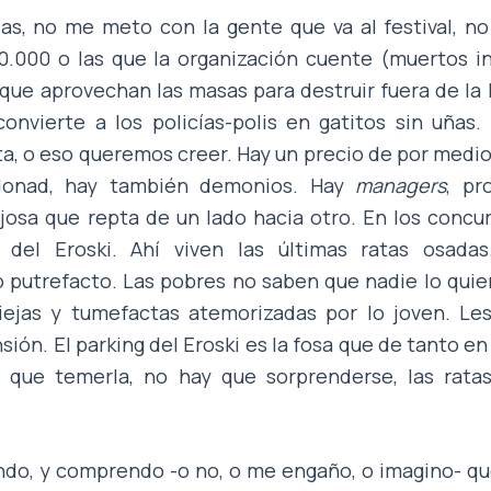
llas, no me meto con la gente que va al festival, n
.000 o las que la organización cuente (muertos in
ue aprovechan las masas para destruir fuera de la l
nvierte a los policías-polis en gatitos sin uñas. 
nta, o eso queremos creer. Hay un precio de por medio
rdonad, hay también demonios. Hay
managers
, pr
osa que repta de un lado hacia otro. En los concur
 del Eroski. Ahí viven las últimas ratas osada
putrefacto. Las pobres no saben que nadie lo quier
viejas y tumefactas atemorizadas por lo joven. Les
sión. El parking del Eroski es la fosa que de tanto en
 que temerla, no hay que sorprenderse, las rat
ndo, y comprendo -o no, o me engaño, o imagino- qu