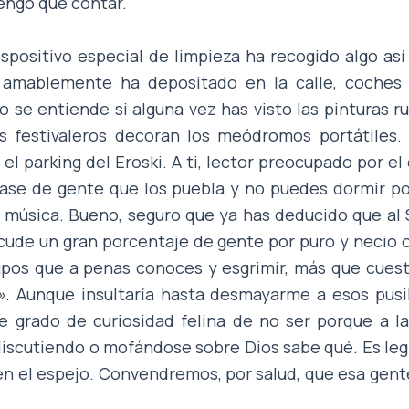
engo que contar.
ispositivo especial de limpieza ha recogido algo as
amablemente ha depositado en la calle, coches 
o se entiende si alguna vez has visto las pinturas 
s festivaleros decoran los meódromos portátiles
l parking del Eroski. A ti, lector preocupado por el
lase de gente que los puebla y no puedes dormir p
 la música. Bueno, seguro que ya has deducido que a
acude un gran porcentaje de gente por puro y necio oc
upos que a penas conoces y esgrimir, más que cues
».
Aunque insultaría hasta desmayarme a esos pusil
e grado de curiosidad felina de no ser porque a l
discutiendo o mofándose sobre Dios sabe qué. Es legí
n el espejo. Convendremos, por salud, que esa gent