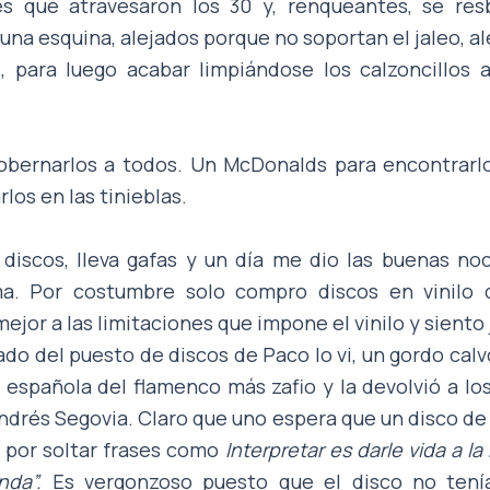
es que atravesaron los 30 y, renqueantes, se res
na esquina, alejados porque no soportan el jaleo, a
, para luego acabar limpiándose los calzoncillos a
bernarlos a todos. Un McDonalds para encontrarl
rlos en las tinieblas.
discos, lleva gafas y un día me dio las buenas noc
a. Por costumbre solo compro discos en vinilo d
jor a las limitaciones que impone el vinilo y siento 
tado del puesto de discos de Paco lo vi, un gordo cal
a española del flamenco más zafio y la devolvió a lo
 Andrés Segovia. Claro que uno espera que un disco 
€ por soltar frases como
Interpretar es darle vida a l
anda”.
Es vergonzoso puesto que el disco no tení