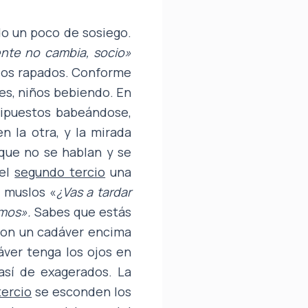
do un poco de sosiego.
nte no cambia, socio»
ados rapados. Conforme
tes, niños bebiendo. En
ripuestos babeándose,
n la otra, y la mirada
que no se hablan y se
 el
segundo tercio
una
 muslos «
¿Vas a tardar
amos».
Sabes que estás
con un cadáver encima
ver tenga los ojos en
así de exagerados. La
tercio
se esconden los