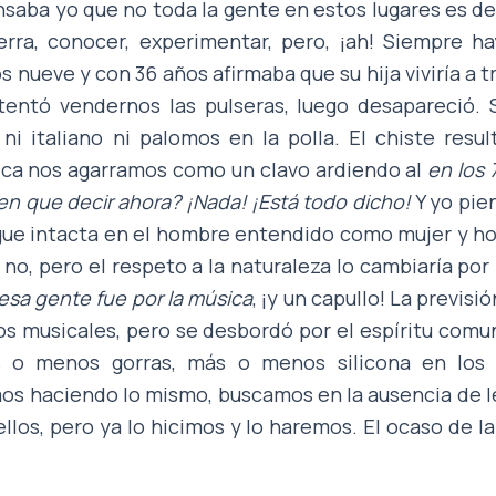
ensaba yo que no toda la gente en estos lugares es 
erra, conocer, experimentar, pero, ¡ah! Siempre ha
s nueve y con 36 años afirmaba que su hija viviría a 
tentó vendernos las pulseras, luego desapareció. S
ni italiano ni palomos en la polla. El chiste resul
ica nos agarramos como un clavo ardiendo al
en los 
nen que decir ahora? ¡Nada! ¡Está todo dicho!
Y yo pie
gue intacta en el hombre entendido como mujer y ho
a no, pero el respeto a la naturaleza lo cambiaría po
esa gente fue por la música
, ¡y un capullo! La previsi
os musicales, pero se desbordó por el espíritu comun
 o menos gorras, más o menos silicona en los
s haciendo lo mismo, buscamos en la ausencia de l
llos, pero ya lo hicimos y lo haremos. El ocaso de la 