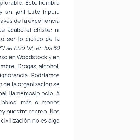
deplorable. Este hombre
y un, ¡ah! Este hippie
través de la experiencia
e acabó el chiste: ni
tó ser lo cíclico de la
70 se hizo tal, en los 50
nso en Woodstock y en
mbre. Drogas, alcohol,
r ignorancia. Podríamos
ón de la organización se
al, llamémoslo ocio. A
 labios, más o menos
ey nuestro recreo. Nos
civilización no es algo