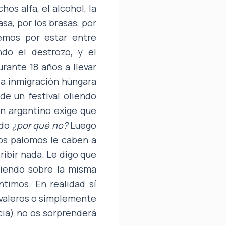
hos alfa, el alcohol, la
sa, por los brasas, por
remos por estar entre
ndo el destrozo, y el
rante 18 años a llevar
la inmigración húngara
de un festival oliendo
un argentino exige que
ndo
¿por qué no?
Luego
tos palomos le caben a
ribir nada. Le digo que
biendo sobre la misma
timos. En realidad sí
tivaleros o simplemente
rcia) no os sorprenderá