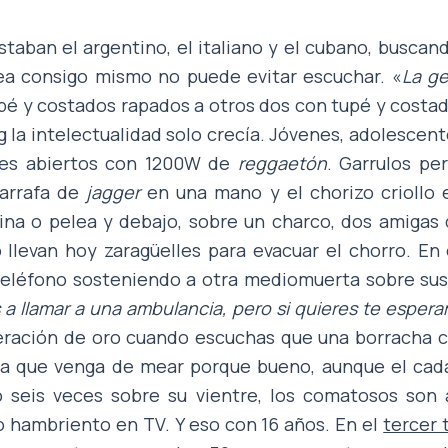
taban el argentino, el italiano y el cubano, buscan
a consigo mismo no puede evitar escuchar. «
La ge
upé y costados rapados a otros dos con tupé y cost
 la intelectualidad solo crecía. Jóvenes, adolescen
es abiertos con 1200W de
reggaetón
. Garrulos pe
garrafa de
jagger
en una mano y el chorizo criollo e
ina o pelea y debajo, sobre un charco, dos amigas 
llevan hoy zaragüelles para evacuar el chorro. En
 teléfono sosteniendo a otra mediomuerta sobre sus
 llamar a una ambulancia, pero si quieres te esper
neración de oro cuando escuchas que una borracha 
 a que venga de mear porque bueno, aunque el cadá
 seis veces sobre su vientre, los comatosos son 
o hambriento en TV. Y eso con 16 años. En el
tercer 