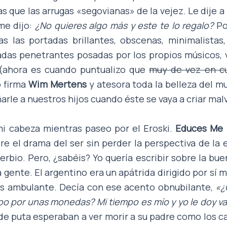
s que las arrugas «segovianas» de la vejez. Le dije a
 me dijo:
¿No quieres algo más y este te lo regalo?
Po
 las portadas brillantes, obscenas, minimalistas,
das penetrantes posadas por los propios músicos, 
(ahora es cuando puntualizo que
muy de vez en c
o firma
Wim Mertens
y atesora toda la belleza del m
rle a nuestros hijos cuando éste se vaya a criar mal
i cabeza mientras paseo por el Eroski.
Educes Me
re el drama del ser sin perder la perspectiva de la
erbio. Pero, ¿sabéis? Yo quería escribir sobre la bue
 gente. El argentino era un apátrida dirigido por sí
as ambulante. Decía con ese acento obnubilante,
«¿
po por unas monedas? Mi tiempo es mío y yo le doy v
 de puta esperaban a ver morir a su padre como los 