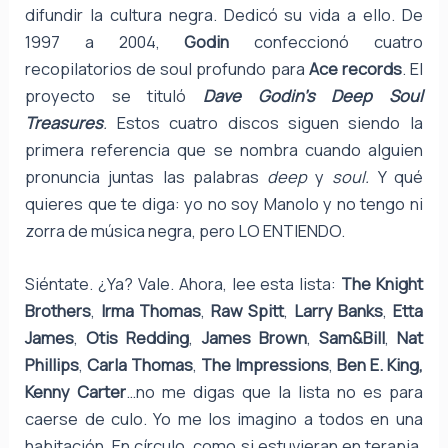
difundir la cultura negra. Dedicó su vida a ello. De
1997 a 2004,
Godin
confeccionó cuatro
recopilatorios de soul profundo para
Ace records
. El
proyecto se tituló
Dave Godin’s Deep Soul
Treasures
.
Estos cuatro discos siguen siendo la
primera referencia que se nombra cuando alguien
pronuncia juntas las palabras
deep
y
soul.
Y qué
quieres que te diga: yo no soy Manolo y no tengo ni
zorra de música negra, pero LO ENTIENDO.
Siéntate. ¿Ya? Vale. Ahora, lee esta lista:
The Knight
Brothers
,
Irma Thomas
,
Raw Spitt
,
Larry Banks
,
Etta
James
,
Otis Redding
,
James Brown
,
Sam&Bill
,
Nat
Phillips
,
Carla Thomas
,
The Impressions
,
Ben E. King,
Kenny Carter
…no me digas que la lista no es para
caerse de culo. Yo me los imagino a todos en una
habitación. En círculo, como si estuvieran en terapia.