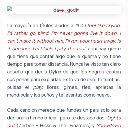
La mayoría de títulos aluden al YO:
I feel like crying
,
I’d rather go blind
,
I’m never gonna live it down
,
I
can’t make it without him
,
I’ll run your heart away
,
Is
it because I’m black
,
I pity the fool
…
aquí hay gente
que tiene que contar algo que le quema y no tiene
tiempo para tomar distancia. Nunca he visto tan claro
aquello que decía
Dylan
de que los negros cantan
sus penas para expiarlas. Esto va de eso: te tumbas,
pulsas el
play,
lloras, gimes, ríes, aprietas la
mandíbula y los puños y te levantas como nuevo.
Cada canción merece que fundes un país solo para
declararla himno oficial, pero te destaco dos:
Lights
out
(Zerben R Hicks & The Dynamics) y
Showdown