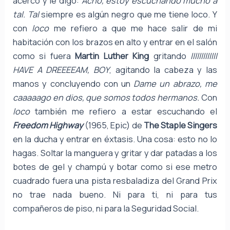
acerco y le digo:
Acho, estoy escuchando mucho a
tal.
Tal
siempre es algún negro que me tiene loco. Y
con
loco
me refiero a que me hace salir de mi
habitación con los brazos en alto y entrar en el salón
como si fuera
Martin Luther King
gritando
IIIIIIIIIIIII
HAVE A DREEEEAM, BOY
, agitando la cabeza y las
manos y concluyendo con un
Dame un abrazo, me
caaaaago en dios, que somos todos hermanos.
Con
loco
también me refiero a estar escuchando el
Freedom Highway
(1965, Epic) de
The Staple Singers
en la ducha y entrar en éxtasis. Una cosa: esto no lo
hagas. Soltar la manguera y gritar y dar patadas a los
botes de gel y champú y botar como si ese metro
cuadrado fuera una pista resbaladiza del Grand Prix
no trae nada bueno. Ni para ti, ni para tus
compañeros de piso, ni para la Seguridad Social.