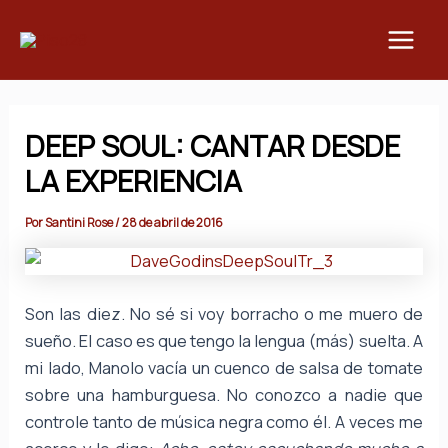
Ir
Main
al
Men
contenido
DEEP SOUL: CANTAR DESDE
LA EXPERIENCIA
Por
Santini Rose
/
28 de abril de 2016
Son las diez. No sé si voy borracho o me muero de
sueño. El caso es que tengo la lengua (más) suelta. A
mi lado, Manolo vacía un cuenco de salsa de tomate
sobre una hamburguesa. No conozco a nadie que
controle tanto de música negra como él. A veces me