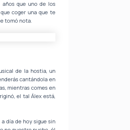
s años que uno de los
 que coger una que te
ue tomó nota.
sical de la hostia, un
prenderás cantándola en
egas, mientras comes en
iginó, el tal Álex está,
a
a día de hoy sigue sin
o no nuestro pucho, él