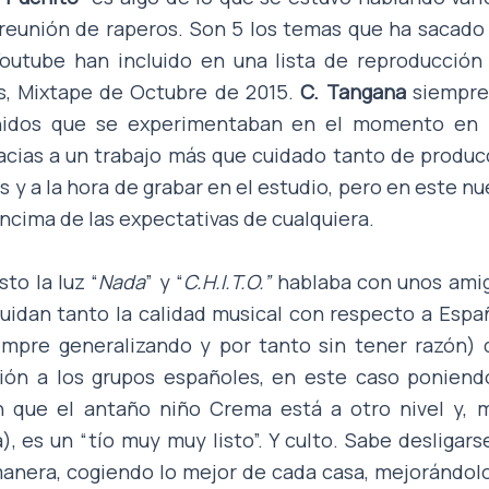
reunión de raperos. Son 5 los temas que ha sacado
utube han incluido en una lista de reproducción
s, Mixtape de Octubre de 2015.
C. Tangana
siempre
onidos que se experimentaban en el momento en 
acias a un trabajo más que cuidado tanto de producc
 y a la hora de grabar en el estudio, pero en este n
ncima de las expectativas de cualquiera.
to la luz “
Nada
” y “
C.H.I.T.O.”
hablaba con unos amig
idan tanto la calidad musical con respecto a España
mpre generalizando y por tanto sin tener razón) 
ción a los grupos españoles, en este caso poniend
 que el antaño niño Crema está a otro nivel y, m
a), es un “tío muy muy listo”. Y culto. Sabe desligar
 manera, cogiendo lo mejor de cada casa, mejorándo