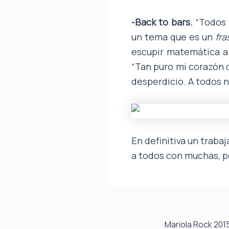
-Back to bars.
“Todos h
un tema que es un
fra
escupir matemática a 
“Tan puro mi corazón q
desperdicio. A todos n
En definitiva un traba
a todos con muchas, p