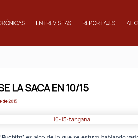
CRÓNICAS
ENTREVISTAS
REPORTAJES
AL 
SE LA SACA EN 10/15
e de 2015
“
Puchito
” es algo de lo que se estuvo hablando var