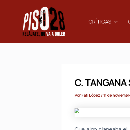
Ir
al
contenido
CRÍTICAS
C. TANGANA 
Por
Fafi López
/
11 de noviembr
Que algo planeaba el 