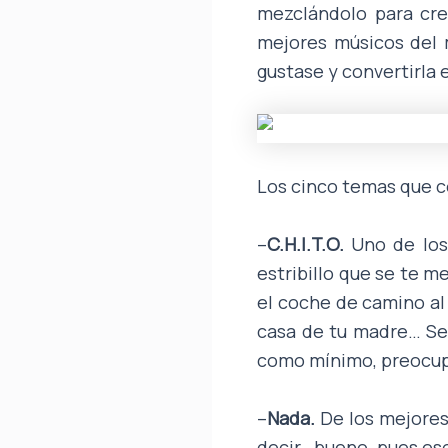
mezclándolo para cre
mejores músicos del 
gustase y convertirla 
Los cinco temas que 
–
C.H.I.T.O.
Uno de los
estribillo que se te m
el coche de camino al 
casa de tu madre… Se
como mínimo, preocu
–
Nada.
De los mejores 
decir…bueno, pues eso