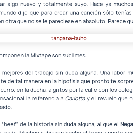
ar algo nuevo y totalmente suyo. Hace ya mucho
mundo dijo que para crear una canción sólo tenías
en otra que no se le pareciese en absoluto. Parece q
componen la Mixtape son sublimes:
 mejores del trabajo sin duda alguna. Una labor mu
ete de tal manera en la hipófisis que pronto te sor
curro, en la ducha, a gritos por la calle con los col
nsacional la referencia a
Carlotta
y el revuelo que or
pado.
“beef” de la historia sin duda alguna, al que el
Neg
, nada. Muchos hubiesen hecho el tema y punto per