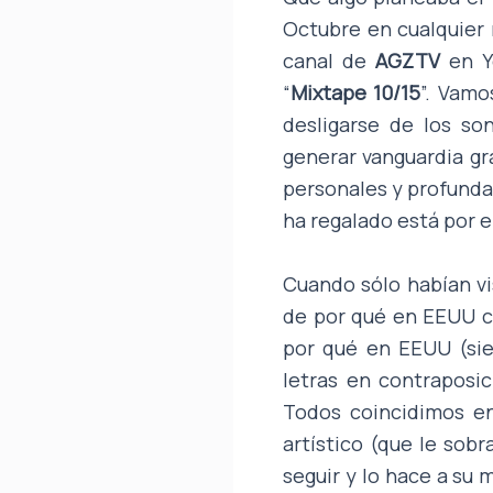
Octubre en cualquier 
canal de
AGZTV
en Yo
“
Mixtape 10/15
”. Vamo
desligarse de los s
generar vanguardia gr
personales y profundas
ha regalado está por e
Cuando sólo habían vis
de por qué en EEUU cu
por qué en EEUU (sie
letras en contraposi
Todos coincidimos en
artístico (que le sobr
seguir y lo hace a su