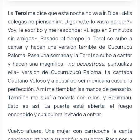
La
Terol
me dice que esta noche no va a ir. Dice: «Mis
colegas no piensan ir». Digo: «¿te lo vas a perder?»
Voy, le escribo y me responde: «Llego en 2 minutos
sin amigos». Pasado el tiempo la Terol se sube a
cantar y hacen una versión terrible de Cucurrucú
Paloma. Pasa una semana y la Terol se sube a cantar
y hacen una magnífica –
no desastrosa
, puntualiza
ella– versión de Cucurrucucú Paloma. La cantaba
Caetano Veloso y a pesar de ser mexicana casa a la
perfección. A mí me tiemblan las manos de pensarlo.
También me subí a tocarla con ellos, y Berimbau.
Esto es así. La puerta está abierta, el fuego
encendido y cualquiera invitado a entrar.
Vuelvo afuera. Una mujer con carricoche le canta
canciones latinas a su bebé y a su perro. Pasa por la