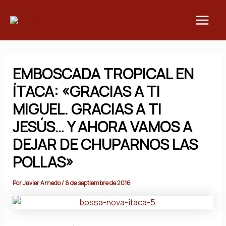
Ir
Main
al
Men
contenido
EMBOSCADA TROPICAL EN
ÍTACA: «GRACIAS A TI
MIGUEL. GRACIAS A TI
JESÚS… Y AHORA VAMOS A
DEJAR DE CHUPARNOS LAS
POLLAS»
Por
Javier Arnedo
/
8 de septiembre de 2016