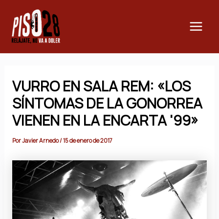
Ir
Main
al
Men
contenido
VURRO EN SALA REM: «LOS
SÍNTOMAS DE LA GONORREA
VIENEN EN LA ENCARTA '99»
Por
Javier Arnedo
/
15 de enero de 2017